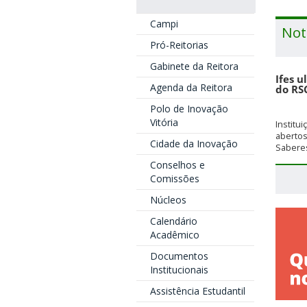
Campi
Not
Pró-Reitorias
Gabinete da Reitora
Ifes u
Agenda da Reitora
do RS
Polo de Inovação
Vitória
Institu
aberto
Cidade da Inovação
Saberes
Conselhos e
Comissões
Núcleos
Calendário
Acadêmico
Documentos
Institucionais
Assistência Estudantil