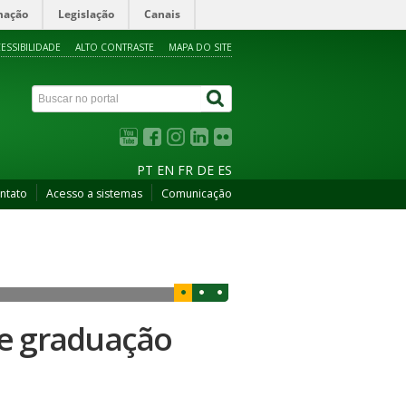
mação
Legislação
Canais
ESSIBILIDADE
ALTO CONTRASTE
MAPA DO SITE
PT
EN
FR
DE
ES
ntato
Acesso a sistemas
Comunicação
de graduação