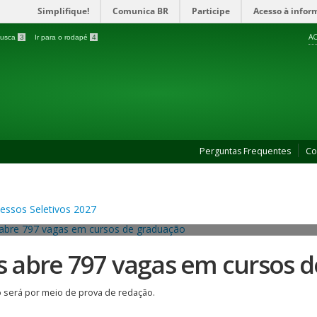
Simplifique!
Comunica BR
Participe
Acesso à infor
AC
 busca
3
Ir para o rodapé
4
Perguntas Frequentes
Co
es abre 797 vagas em cursos 
 será por meio de prova de redação.