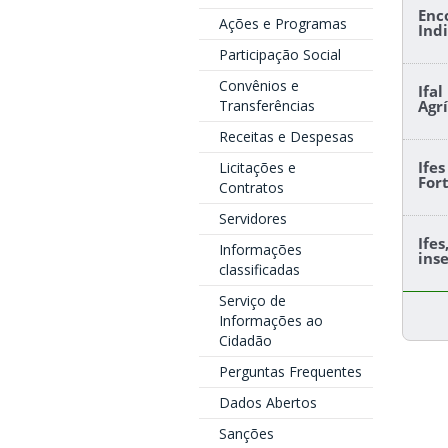
Enc
Ações e Programas
Ind
Participação Social
Convênios e
Ifa
Transferências
Agr
Receitas e Despesas
Ife
Licitações e
For
Contratos
Servidores
Ife
Informações
ins
classificadas
Serviço de
Informações ao
Cidadão
Perguntas Frequentes
Dados Abertos
Sanções