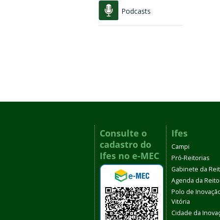
Podcasts
Consulte o
Ifes
cadastro do
Campi
Ifes no e-MEC
Pró-Reitorias
Gabinete da Rei
Agenda da Reito
Polo de Inovaçã
Vitória
Cidade da Inova