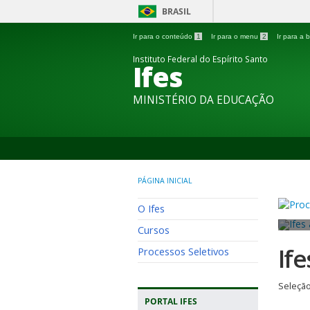
BRASIL
Ir para o conteúdo
1
Ir para o menu
2
Ir para a
Instituto Federal do Espírito Santo
Ifes
MINISTÉRIO DA EDUCAÇÃO
PÁGINA INICIAL
O Ifes
Cursos
If
Processos Seletivos
Seleção
PORTAL IFES