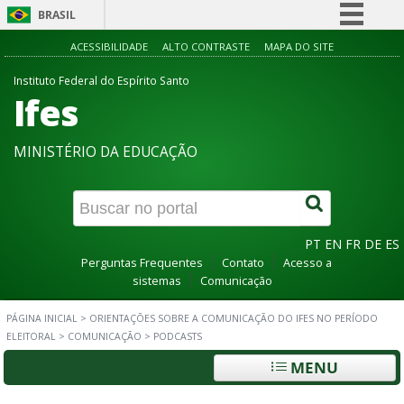
BRASIL
Simplifique!
ACESSIBILIDADE
ALTO CONTRASTE
MAPA DO SITE
Comunica BR
Instituto Federal do Espírito Santo
Ifes
Participe
Acesso à informação
MINISTÉRIO DA EDUCAÇÃO
Legislação
Canais
PT
EN
FR
DE
ES
Perguntas Frequentes
Contato
Acesso a
sistemas
Comunicação
PÁGINA INICIAL
>
ORIENTAÇÕES SOBRE A COMUNICAÇÃO DO IFES NO PERÍODO
ELEITORAL
>
COMUNICAÇÃO
>
PODCASTS
MENU