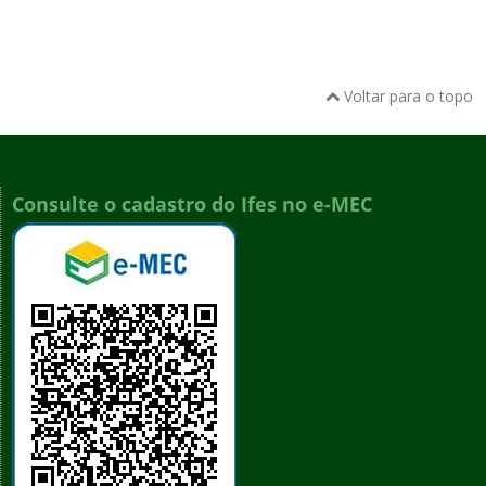
Voltar para o topo
Consulte o cadastro do Ifes no e-MEC