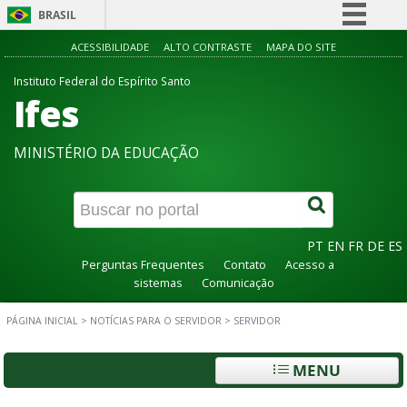
BRASIL
Simplifique!
ACESSIBILIDADE
ALTO CONTRASTE
MAPA DO SITE
Comunica BR
Instituto Federal do Espírito Santo
Ifes
Participe
Acesso à informação
MINISTÉRIO DA EDUCAÇÃO
Legislação
Canais
PT
EN
FR
DE
ES
Perguntas Frequentes
Contato
Acesso a
sistemas
Comunicação
PÁGINA INICIAL
>
NOTÍCIAS PARA O SERVIDOR
>
SERVIDOR
MENU