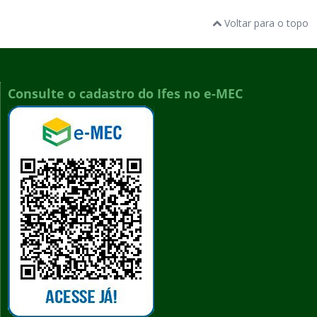
Voltar para o topo
Consulte o cadastro do Ifes no e-MEC