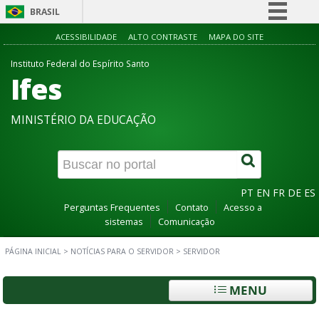
BRASIL
Simplifique!
ACESSIBILIDADE
ALTO CONTRASTE
MAPA DO SITE
Comunica BR
Instituto Federal do Espírito Santo
Ifes
Participe
Acesso à informação
MINISTÉRIO DA EDUCAÇÃO
Legislação
Canais
PT
EN
FR
DE
ES
Perguntas Frequentes
Contato
Acesso a
sistemas
Comunicação
PÁGINA INICIAL
>
NOTÍCIAS PARA O SERVIDOR
>
SERVIDOR
MENU