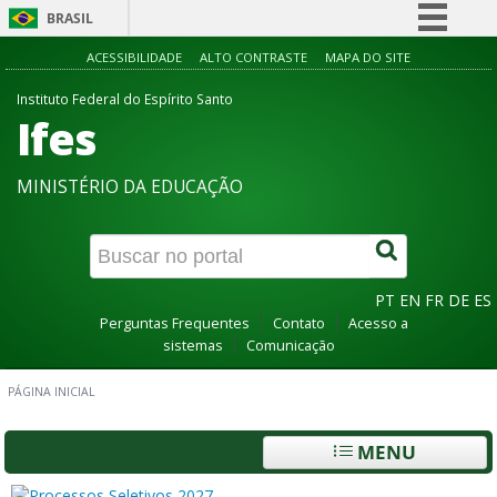
BRASIL
Simplifique!
ACESSIBILIDADE
ALTO CONTRASTE
MAPA DO SITE
Comunica BR
Instituto Federal do Espírito Santo
Ifes
Participe
Acesso à informação
MINISTÉRIO DA EDUCAÇÃO
Legislação
Canais
PT
EN
FR
DE
ES
Perguntas Frequentes
Contato
Acesso a
sistemas
Comunicação
PÁGINA INICIAL
MENU