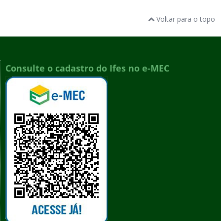
Voltar para o topo
Consulte o cadastro do Ifes no e-MEC