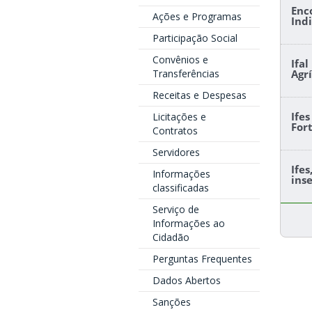
Enc
Ações e Programas
Ind
Participação Social
Convênios e
Ifa
Transferências
Agr
Receitas e Despesas
Ife
Licitações e
For
Contratos
Servidores
Ife
Informações
ins
classificadas
Serviço de
Informações ao
Cidadão
Perguntas Frequentes
Dados Abertos
Sanções