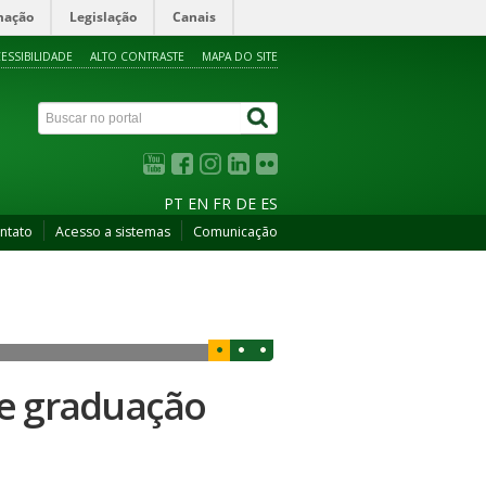
mação
Legislação
Canais
ESSIBILIDADE
ALTO CONTRASTE
MAPA DO SITE
PT
EN
FR
DE
ES
ntato
Acesso a sistemas
Comunicação
de graduação