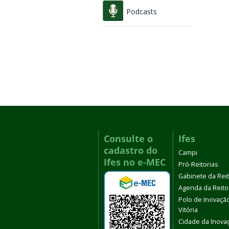
Podcasts
Consulte o
Ifes
cadastro do
Campi
Ifes no e-MEC
Pró-Reitorias
Gabinete da Rei
Agenda da Reito
Polo de Inovaçã
Vitória
Cidade da Inova