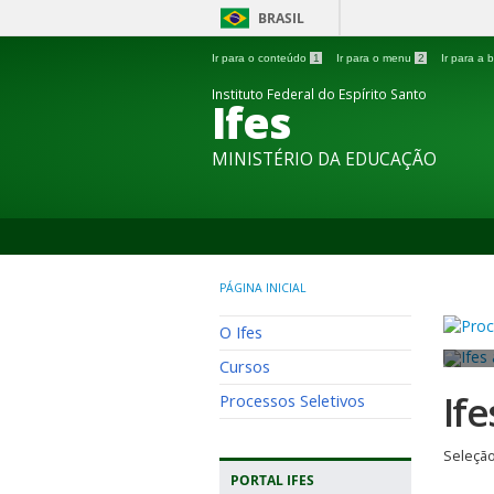
BRASIL
Ir para o conteúdo
1
Ir para o menu
2
Ir para a
Instituto Federal do Espírito Santo
Ifes
MINISTÉRIO DA EDUCAÇÃO
PÁGINA INICIAL
O Ifes
Cursos
If
Processos Seletivos
Seleção
PORTAL IFES