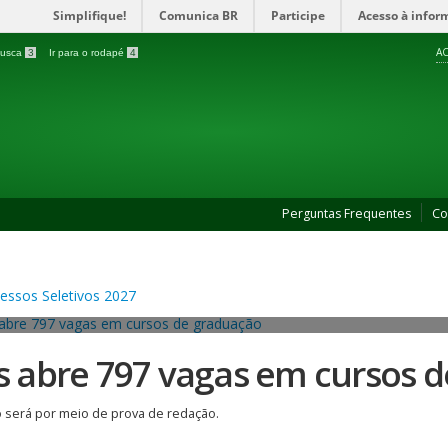
Simplifique!
Comunica BR
Participe
Acesso à infor
AC
 busca
3
Ir para o rodapé
4
Perguntas Frequentes
Co
es abre 797 vagas em cursos 
 será por meio de prova de redação.