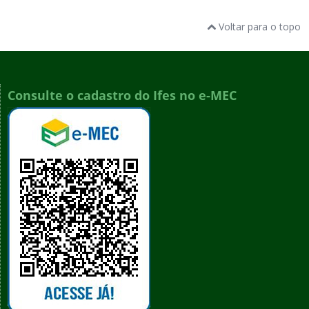
Voltar para o topo
Consulte o cadastro do Ifes no e-MEC