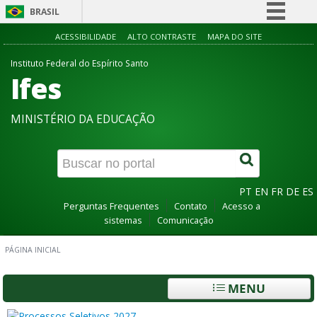
BRASIL
Simplifique!
ACESSIBILIDADE
ALTO CONTRASTE
MAPA DO SITE
Comunica BR
Instituto Federal do Espírito Santo
Ifes
Participe
Acesso à informação
MINISTÉRIO DA EDUCAÇÃO
Legislação
Canais
PT
EN
FR
DE
ES
Perguntas Frequentes
Contato
Acesso a
sistemas
Comunicação
PÁGINA INICIAL
MENU