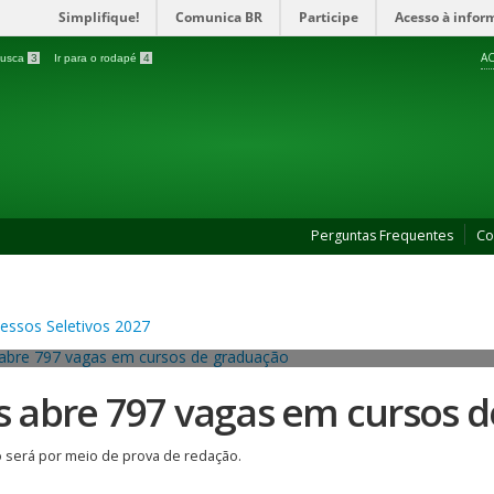
Simplifique!
Comunica BR
Participe
Acesso à infor
AC
 busca
3
Ir para o rodapé
4
Perguntas Frequentes
Co
es abre 797 vagas em cursos 
 será por meio de prova de redação.