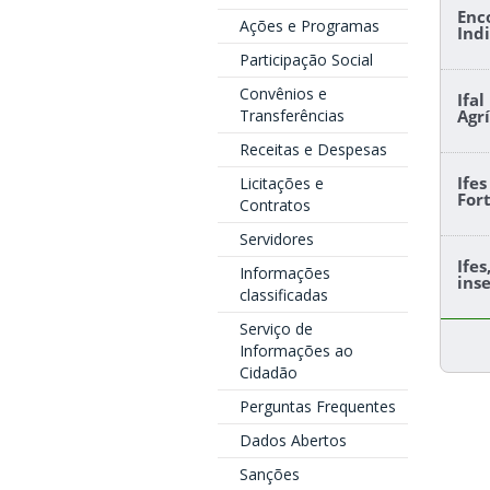
Enc
Ações e Programas
Ind
Participação Social
Convênios e
Ifa
Transferências
Agr
Receitas e Despesas
Ife
Licitações e
For
Contratos
Servidores
Ife
Informações
ins
classificadas
Serviço de
Informações ao
Cidadão
Perguntas Frequentes
Dados Abertos
Sanções