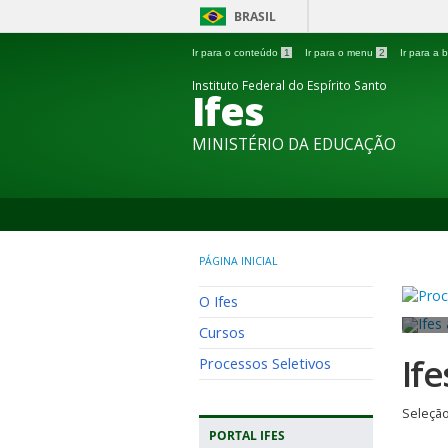
BRASIL
Ir para o conteúdo
1
Ir para o menu
2
Ir para a
Instituto Federal do Espírito Santo
Ifes
MINISTÉRIO DA EDUCAÇÃO
PÁGINA INICIAL
O Ifes
Cursos
If
Processos Seletivos
Seleção
PORTAL IFES