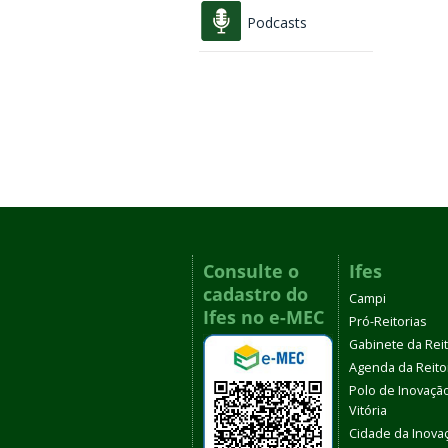
Podcasts
Consulte o
Ifes
cadastro do
Campi
Ifes no e-MEC
Pró-Reitorias
Gabinete da Rei
Agenda da Reito
Polo de Inovaçã
Vitória
Cidade da Inova