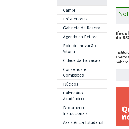
Campi
Not
Pró-Reitorias
Gabinete da Reitora
Ifes u
Agenda da Reitora
do RS
Polo de Inovação
Vitória
Institu
aberto
Cidade da Inovação
Saberes
Conselhos e
Comissões
Núcleos
Calendário
Acadêmico
Documentos
Institucionais
Assistência Estudantil