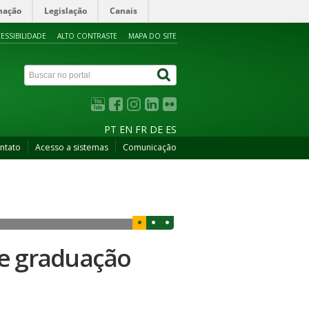
mação
Legislação
Canais
ESSIBILIDADE
ALTO CONTRASTE
MAPA DO SITE
PT
EN
FR
DE
ES
ntato
Acesso a sistemas
Comunicação
de graduação