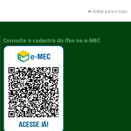
Voltar para o topo
Consulte o cadastro do Ifes no e-MEC