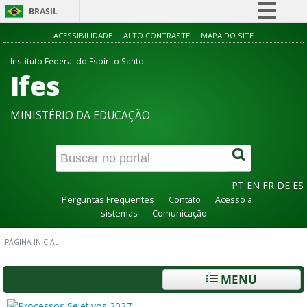
BRASIL
Simplifique!
ACESSIBILIDADE
ALTO CONTRASTE
MAPA DO SITE
Comunica BR
Instituto Federal do Espírito Santo
Ifes
Participe
Acesso à informação
MINISTÉRIO DA EDUCAÇÃO
Legislação
Canais
PT
EN
FR
DE
ES
Perguntas Frequentes
Contato
Acesso a
sistemas
Comunicação
PÁGINA INICIAL
MENU