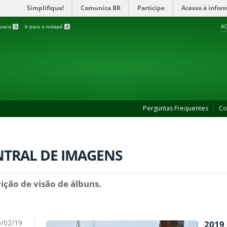
Simplifique!
Comunica BR
Participe
Acesso à infor
AC
 busca
3
Ir para o rodapé
4
Perguntas Frequentes
Co
NTRAL DE IMAGENS
ição de visão de álbuns.
/02/19
2019