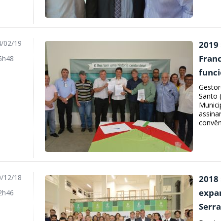
/02/19
2019
Fran
6h48
func
Gestore
Santo (
Munici
assina
convên
/12/18
2018 
expan
2h46
Serr