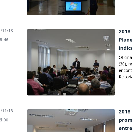
/11/18
2018 
Plane
6h46
indi
Oficin
(30), 
encont
Reitori
/11/18
2018 
prom
2h00
entre