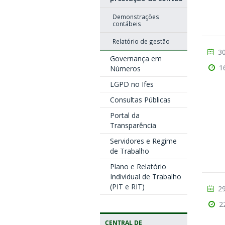
Demonstrações
contábeis
Relatório de gestão
30
Governança em
1
Números
LGPD no Ifes
Consultas Públicas
Portal da
Transparência
Servidores e Regime
de Trabalho
Plano e Relatório
Individual de Trabalho
(PIT e RIT)
29
2
CENTRAL DE