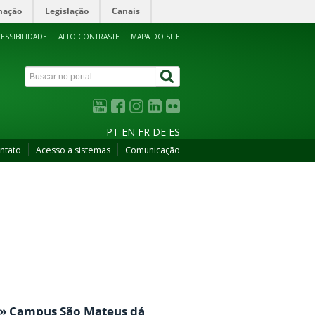
mação
Legislação
Canais
ESSIBILIDADE
ALTO CONTRASTE
MAPA DO SITE
PT
EN
FR
DE
ES
ntato
Acesso a sistemas
Comunicação
 » Campus São Mateus dá