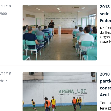
/11/18
2018 
sede 
2h00
Feder
Na últ
do Ife
Organi
visita 
/11/18
2018 
parti
7h17
cons
Azul
Tornei
feira (