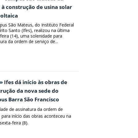
o à construção de usina solar
oltaica
us São Mateus, do Instituto Federal
rito Santo (Ifes), realizou na última
-feira (14), uma solenidade para
tura da ordem de serviço de...
» Ifes dá início às obras de
trução da nova sede do
us Barra São Francisco
dade de assinatura da ordem de
o para início das obras aconteceu na
sexta-feira (8).