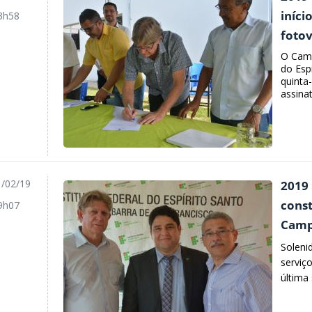
iníci
3h58
fotov
O Camp
do Espí
quinta
assina
/02/19
2019 
cons
9h07
Camp
Soleni
serviç
última 