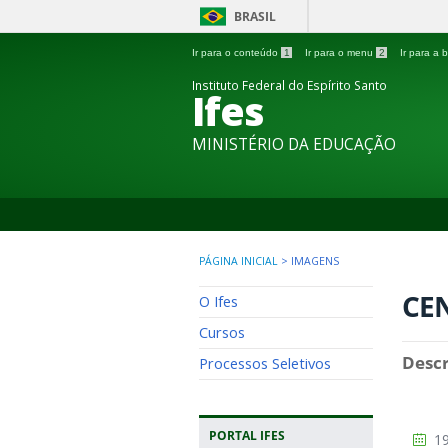
BRASIL
Ir para o conteúdo
1
Ir para o menu
2
Ir para a
Instituto Federal do Espírito Santo
Ifes
MINISTÉRIO DA EDUCAÇÃO
PÁGINA INICIAL
>
IMAGENS
CE
O Ifes
Cursos
Descr
Processos Seletivos
PORTAL IFES
19