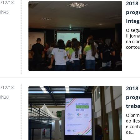
/12/18
2018 
prog
9h45
Integ
O segu
II Jor
na últi
contou
/12/18
2018 
prog
9h20
traba
O prim
do Ifes
e cont
de...