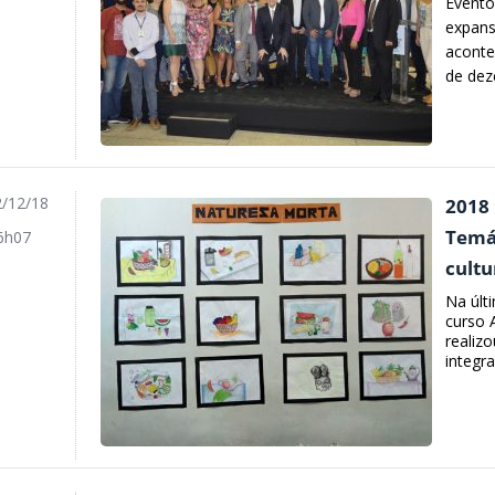
Evento
expans
aconte
de dez
/12/18
2018 
Temát
6h07
cultu
Na últ
curso 
realiz
integra