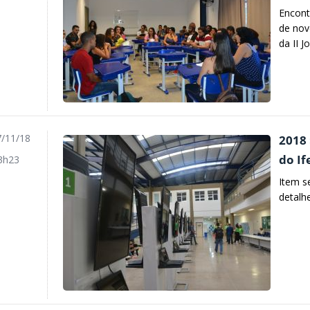
Encont
de nov
da II J
/11/18
2018 
do If
3h23
Item s
detalh