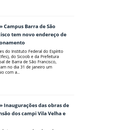
 » Campus Barra de São
cisco tem novo endereço de
ionamento
s do Instituto Federal do Espírito
Ifes), do Sicoob e da Prefeitura
pal de Barra de São Francisco,
ram no dia 31 de janeiro um
io com a...
» Inaugurações das obras de
são dos campi Vila Velha e
a