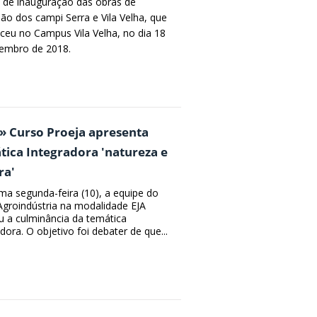
 de inauguraçao das obras de
ão dos campi Serra e Vila Velha, que
ceu no Campus Vila Velha, no dia 18
embro de 2018.
» Curso Proeja apresenta
ica Integradora 'natureza e
ra'
ima segunda-feira (10), a equipe do
Agroindústria na modalidade EJA
ou a culminância da temática
dora. O objetivo foi debater de que...