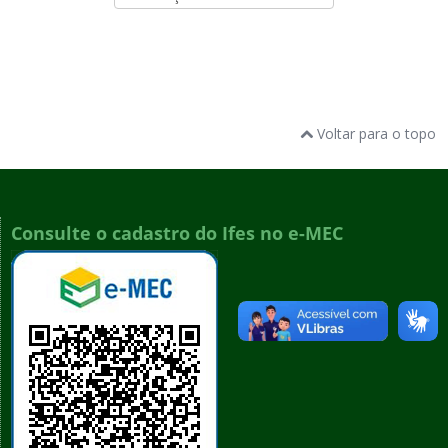
Voltar para o topo
Consulte o cadastro do Ifes no e-MEC