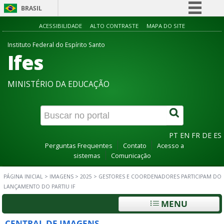
BRASIL
Simplifique!
ACESSIBILIDADE
ALTO CONTRASTE
MAPA DO SITE
Comunica BR
Instituto Federal do Espírito Santo
Ifes
Participe
Acesso à informação
MINISTÉRIO DA EDUCAÇÃO
Legislação
Canais
PT
EN
FR
DE
ES
Perguntas Frequentes
Contato
Acesso a
sistemas
Comunicação
PÁGINA INICIAL
>
IMAGENS
>
2025
>
GESTORES E COORDENADORES PARTICIPAM DO
LANÇAMENTO DO PARTIU IF
MENU
CENTRAL DE IMAGENS