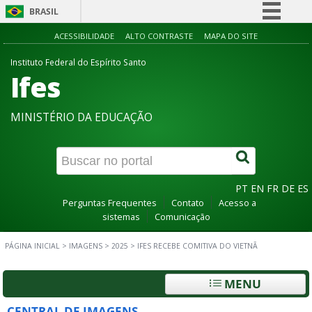
BRASIL
Simplifique!
ACESSIBILIDADE
ALTO CONTRASTE
MAPA DO SITE
Comunica BR
Instituto Federal do Espírito Santo
Ifes
Participe
Acesso à informação
MINISTÉRIO DA EDUCAÇÃO
Legislação
Canais
PT
EN
FR
DE
ES
Perguntas Frequentes
Contato
Acesso a
sistemas
Comunicação
PÁGINA INICIAL
>
IMAGENS
>
2025
>
IFES RECEBE COMITIVA DO VIETNÃ
MENU
CENTRAL DE IMAGENS