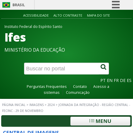
BRASIL
Simplifique!
ACESSIBILIDADE
ALTO CONTRASTE
MAPA DO SITE
Comunica BR
Instituto Federal do Espírito Santo
Ifes
Participe
Acesso à informação
MINISTÉRIO DA EDUCAÇÃO
Legislação
Canais
PT
EN
FR
DE
ES
Perguntas Frequentes
Contato
Acesso a
sistemas
Comunicação
PÁGINA INICIAL
>
IMAGENS
>
2024
>
JORNADA DA INTEGRAÇÃO - REGIÃO CENTRAL -
FECINC - 29 DE NOVEMBRO
MENU
CENTRAL DE IMAGENS