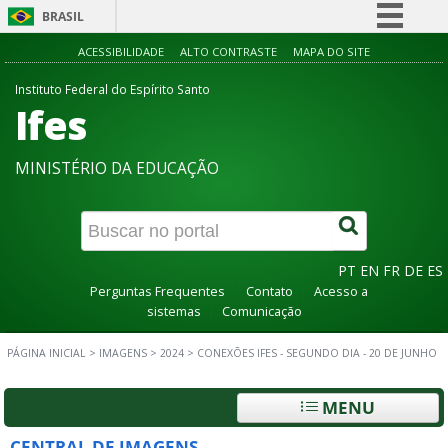
BRASIL
Simplifique!
ACESSIBILIDADE
ALTO CONTRASTE
MAPA DO SITE
Comunica BR
Instituto Federal do Espírito Santo
Ifes
Participe
Acesso à informação
MINISTÉRIO DA EDUCAÇÃO
Legislação
Canais
PT
EN
FR
DE
ES
Perguntas Frequentes
Contato
Acesso a
sistemas
Comunicação
PÁGINA INICIAL
>
IMAGENS
>
2024
>
CONEXÕES IFES - SEGUNDO DIA - 20 DE JUNHO
MENU
CENTRAL DE IMAGENS