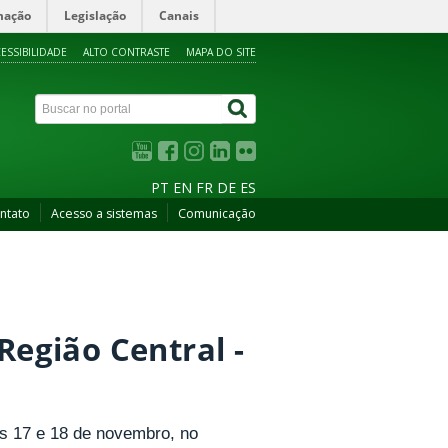
mação
Legislação
Canais
ESSIBILIDADE
ALTO CONTRASTE
MAPA DO SITE
PT
EN
FR
DE
ES
ntato
Acesso a sistemas
Comunicação
Região Central -
as 17 e 18 de novembro, no