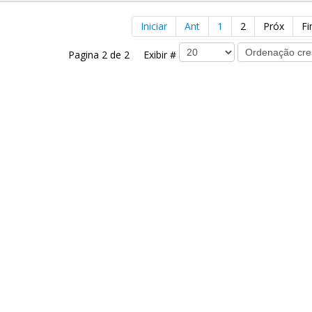
Iniciar
Ant
1
2
Próx
F
Pagina 2 de 2 Exibir #