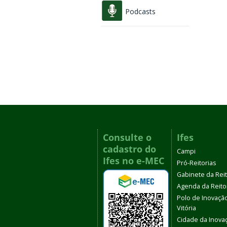
Podcasts
Consulte o
Ifes
cadastro do
Campi
Ifes no e-MEC
Pró-Reitorias
Gabinete da Rei
Agenda da Reito
Polo de Inovaçã
Vitória
Cidade da Inova