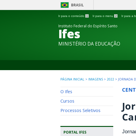
BRASIL
Ir para o conteúdo
1
Ir para o menu
2
Ir para a
Instituto Federal do Espírito Santo
Ifes
MINISTÉRIO DA EDUCAÇÃO
PÁGINA INICIAL
>
IMAGENS
>
2022
>
JORNADA D
CENT
O Ifes
Cursos
Jo
Processos Seletivos
Ca
Jorna
PORTAL IFES