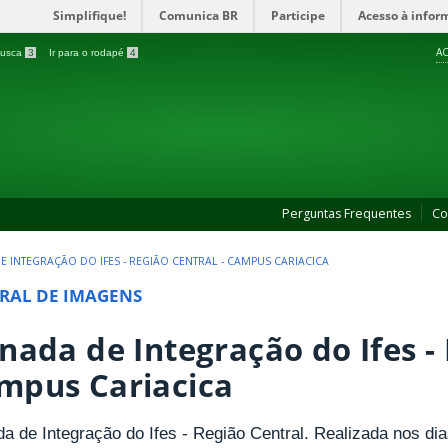
Simplifique!
Comunica BR
Participe
Acesso à infor
AC
 busca
3
Ir para o rodapé
4
Perguntas Frequentes
Co
E INTEGRAÇÃO DO IFES - REGIÃO CENTRAL - CAMPUS CARIACICA
RAL DE IMAGENS
rnada de Integração do Ifes - 
mpus Cariacica
da de Integração do Ifes - Região Central. Realizada nos di