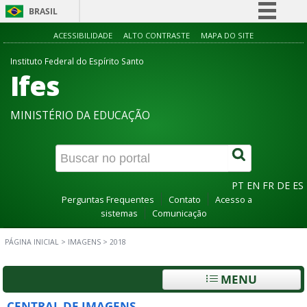
BRASIL
Simplifique!
ACESSIBILIDADE
ALTO CONTRASTE
MAPA DO SITE
Comunica BR
Instituto Federal do Espírito Santo
Ifes
Participe
Acesso à informação
MINISTÉRIO DA EDUCAÇÃO
Legislação
Canais
PT
EN
FR
DE
ES
Perguntas Frequentes
Contato
Acesso a
sistemas
Comunicação
PÁGINA INICIAL
>
IMAGENS
>
2018
MENU
CENTRAL DE IMAGENS