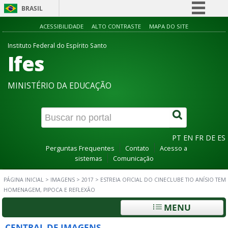
BRASIL
Simplifique!
ACESSIBILIDADE
ALTO CONTRASTE
MAPA DO SITE
Comunica BR
Instituto Federal do Espírito Santo
Ifes
Participe
Acesso à informação
MINISTÉRIO DA EDUCAÇÃO
Legislação
Canais
PT
EN
FR
DE
ES
Perguntas Frequentes
Contato
Acesso a
sistemas
Comunicação
PÁGINA INICIAL
>
IMAGENS
>
2017
>
ESTREIA OFICIAL DO CINECLUBE TIO ANÍSIO TEM
HOMENAGEM, PIPOCA E REFLEXÃO
MENU
CENTRAL DE IMAGENS