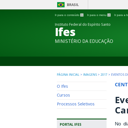
BRASIL
Ir para o conteúdo
1
Ir para o menu
2
Ir para a
Instituto Federal do Espírito Santo
Ifes
MINISTÉRIO DA EDUCAÇÃO
PÁGINA INICIAL
>
IMAGENS
>
2017
>
EVENTOS D
CENT
O Ifes
Cursos
Ev
Processos Seletivos
Ca
No di
PORTAL IFES