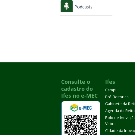
Podcasts
Consulte o
Ifes
cadastro do
Campi
Ifes no e-MEC
Pró-Reitorias
Gabinete da Rei
Agenda da Reito
Polo de Inovaçã
Vitória
Cidade da Inova