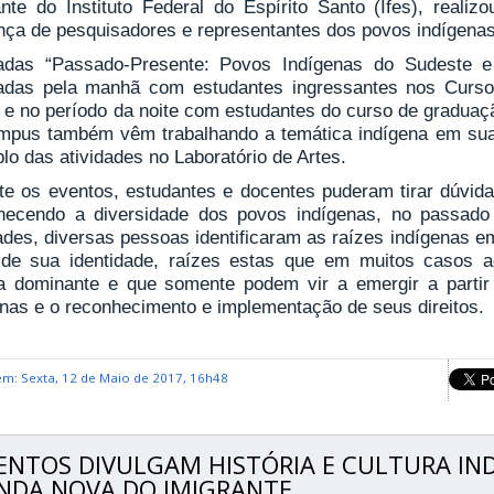
ante do Instituto Federal do Espírito Santo (Ifes), real
nça de pesquisadores e representantes dos povos indígenas
uladas “Passado-Presente: Povos Indígenas do Sudeste e
zadas pela manhã com estudantes ingressantes nos Curso
 e no período da noite com estudantes do curso de graduaçã
mpus também vêm trabalhando a temática indígena em sua
o das atividades no Laboratório de Artes.
te os eventos, estudantes e docentes puderam tirar dúvida
hecendo a diversidade dos povos indígenas, no passado
ades, diversas pessoas identificaram as raízes indígenas em
 de sua identidade, raízes estas que em muitos casos a
ra dominante e que somente podem vir a emergir a partir
enas e o reconhecimento e implementação de seus direitos.
em: Sexta, 12 de Maio de 2017, 16h48
ENTOS DIVULGAM HISTÓRIA E CULTURA IN
NDA NOVA DO IMIGRANTE