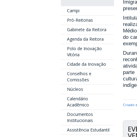
Imigr
prese
Campi
Intit
Pró-Reitorias
reali
Gabinete da Reitora
Médio
do ca
Agenda da Reitora
exempl
Polo de Inovação
Duran
Vitória
recon
Cidade da Inovação
ativid
parte
Conselhos e
cultu
Comissões
indíg
Núcleos
Calendário
Acadêmico
Criado 
Documentos
Institucionais
EV
Assistência Estudantil
VE