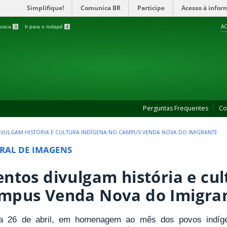
Simplifique!
Comunica BR
Participe
Acesso à infor
AC
 busca
3
Ir para o rodapé
4
Perguntas Frequentes
Co
IVULGAM HISTÓRIA E CULTURA INDÍGENA NO CAMPUS VENDA NOVA DO IMIGRANTE
RAL DE IMAGENS
entos divulgam história e cul
mpus Venda Nova do Imigra
a 26 de abril, em homenagem ao mês dos povos indí