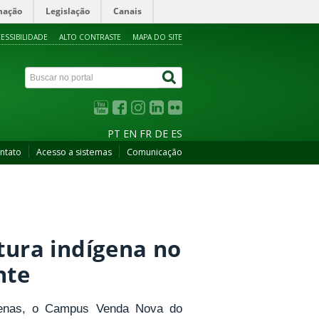
mação
Legislação
Canais
ESSIBILIDADE
ALTO CONTRASTE
MAPA DO SITE
PT
EN
FR
DE
ES
ntato
Acesso a sistemas
Comunicação
tura indígena no
nte
genas, o Campus Venda Nova do