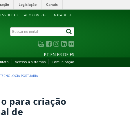
mação
Legislação
Canais
ESSIBILIDADE
ALTO CONTRASTE
MAPA DO SITE
PT
EN
FR
DE
ES
ntato
Acesso a sistemas
Comunicação
E TECNOLOGIA PORTUÁRIA
ão para criação
al de