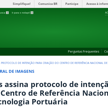
Simplifique!
Comunica BR
Participe
Acesso à infor
AC
 busca
3
Ir para o rodapé
4
Perguntas Frequentes
Co
NA PROTOCOLO DE INTENÇÃO PARA CRIAÇÃO DO CENTRO DE REFERÊNCIA NACIONAL D
RAL DE IMAGENS
es assina protocolo de intenç
 Centro de Referência Nacion
cnologia Portuária