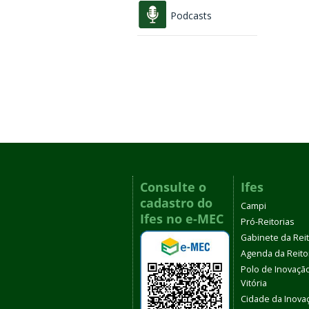
Podcasts
Consulte o
Ifes
cadastro do
Campi
Ifes no e-MEC
Pró-Reitorias
Gabinete da Rei
Agenda da Reito
Polo de Inovaçã
Vitória
Cidade da Inova