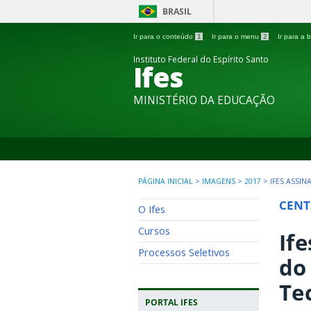
BRASIL
Ir para o conteúdo
1
Ir para o menu
2
Ir para a
Instituto Federal do Espírito Santo
Ifes
MINISTÉRIO DA EDUCAÇÃO
PÁGINA INICIAL
>
IMAGENS
>
2017
>
IFES ASSI
CENT
O Ifes
Cursos
If
Processos Seletivos
do
Te
PORTAL IFES