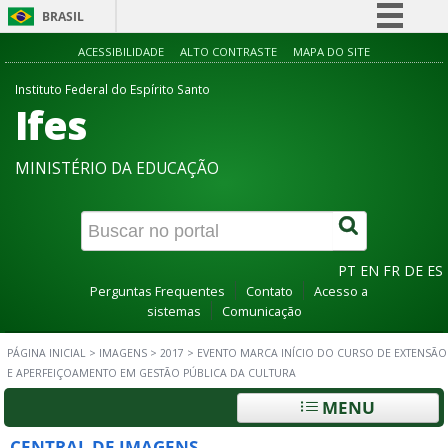
BRASIL
Simplifique!
ACESSIBILIDADE
ALTO CONTRASTE
MAPA DO SITE
Comunica BR
Instituto Federal do Espírito Santo
Ifes
Participe
Acesso à informação
MINISTÉRIO DA EDUCAÇÃO
Legislação
Canais
PT
EN
FR
DE
ES
Perguntas Frequentes
Contato
Acesso a
sistemas
Comunicação
PÁGINA INICIAL
>
IMAGENS
>
2017
>
EVENTO MARCA INÍCIO DO CURSO DE EXTENSÃO
E APERFEIÇOAMENTO EM GESTÃO PÚBLICA DA CULTURA
MENU
CENTRAL DE IMAGENS