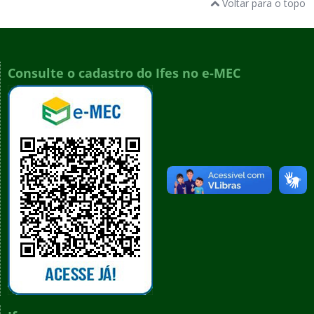
Voltar para o topo
Consulte o cadastro do Ifes no e-MEC