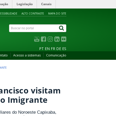
mação
Legislação
Canais
ESSIBILIDADE
ALTO CONTRASTE
MAPA DO SITE
PT
EN
FR
DE
ES
ntato
Acesso a sistemas
Comunicação
RANTE
ancisco visitam
o Imigrante
iliares do Noroeste Capixaba,