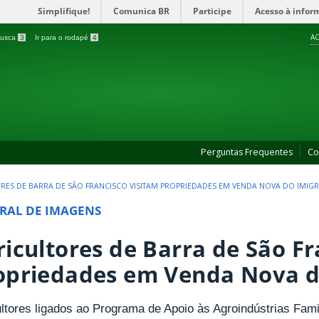
Simplifique!
Comunica BR
Participe
Acesso à infor
AC
 busca
3
Ir para o rodapé
4
Perguntas Frequentes
Co
RES DE BARRA DE SÃO FRANCISCO VISITAM PROPRIEDADES EM VENDA NOVA DO IMIG
RAL DE IMAGENS
ricultores de Barra de São Fr
opriedades em Venda Nova d
ultores ligados ao Programa de Apoio às Agroindústrias Fam