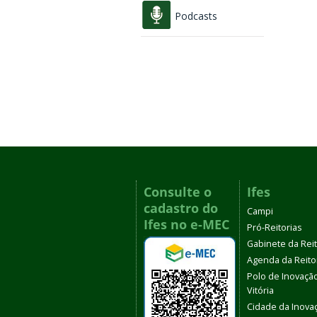
Podcasts
Consulte o
Ifes
cadastro do
Campi
Ifes no e-MEC
Pró-Reitorias
Gabinete da Rei
Agenda da Reito
Polo de Inovaçã
Vitória
Cidade da Inova