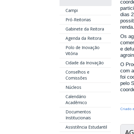
coorde
parti
Campi
dias 2
Pró-Reitorias
possi
renda
Gabinete da Reitora
Os agr
Agenda da Reitora
comer
Polo de Inovação
e def
Vitória
agroin
Cidade da Inovação
O Pro
com a 
Conselhos e
foi c
Comissões
pelo S
Núcleos
coord
Calendário
Acadêmico
Criado 
Documentos
Institucionais
Assistência Estudantil
AG