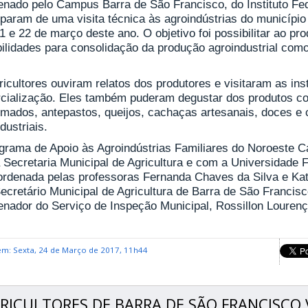
nado pelo Campus Barra de São Francisco, do Instituto Fede
ciparam de uma visita técnica às agroindústrias do municípi
1 e 22 de março deste ano. O objetivo foi possibilitar ao pr
bilidades para consolidação da produção agroindustrial com
.
icultores ouviram relatos dos produtores e visitaram as in
cialização. Eles também puderam degustar dos produtos c
umados, antepastos, queijos, cachaças artesanais, doces e 
dustriais.
grama de Apoio às Agroindústrias Familiares do Noroeste C
Secretaria Municipal de Agricultura e com a Universidade Fe
oordenada pelas professoras Fernanda Chaves da Silva e Ka
ecretário Municipal de Agricultura de Barra de São Francisc
enador do Serviço de Inspeção Municipal, Rossillon Lourenço
em: Sexta, 24 de Março de 2017, 11h44
RICULTORES DE BARRA DE SÃO FRANCISCO 