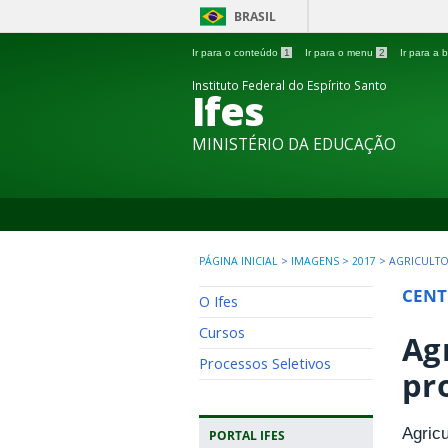
BRASIL
Ir para o conteúdo
1
Ir para o menu
2
Ir para a
Instituto Federal do Espírito Santo
Ifes
MINISTÉRIO DA EDUCAÇÃO
PÁGINA INICIAL
>
IMAGENS
>
2017
>
AGRICULTO
CENT
O Ifes
Cursos
Ag
Processos Seletivos
pr
Agric
PORTAL IFES