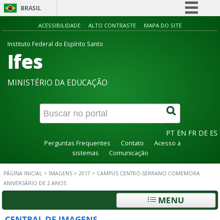
BRASIL
Simplifique!
ACESSIBILIDADE
ALTO CONTRASTE
MAPA DO SITE
Comunica BR
Instituto Federal do Espírito Santo
Ifes
Participe
Acesso à informação
MINISTÉRIO DA EDUCAÇÃO
Legislação
Canais
PT
EN
FR
DE
ES
Perguntas Frequentes
Contato
Acesso a
sistemas
Comunicação
PÁGINA INICIAL
>
IMAGENS
>
2017
>
CAMPUS CENTRO-SERRANO COMEMORA
ANIVERSÁRIO DE 2 ANOS
MENU
CENTRAL DE IMAGENS