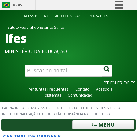
BRASIL
Simplifique!
ACESSIBILIDADE
ALTO CONTRASTE
MAPA DO SITE
Comunica BR
Instituto Federal do Espírito Santo
Ifes
Participe
Acesso à informação
MINISTÉRIO DA EDUCAÇÃO
Legislação
Canais
PT
EN
FR
DE
ES
Perguntas Frequentes
Contato
Acesso a
sistemas
Comunicação
PÁGINA INICIAL
>
IMAGENS
>
2016
>
IFES FORTALECE DISCUSSÕES SOBRE A
INSTITUCIONALIZAÇÃO DA EDUCAÇÃO A DISTÂNCIA NA REDE FEDERAL
MENU
CENTRAL DE IMAGENS