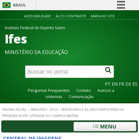
BRASIL
Simplifique!
ACESSIBILIDADE
ALTO CONTRASTE
MAPA DO SITE
Comunica BR
Instituto Federal do Espírito Santo
Ifes
Participe
Acesso à informação
MINISTÉRIO DA EDUCAÇÃO
Legislação
Canais
PT
EN
FR
DE
ES
Perguntas Frequentes
Contato
Acesso a
sistemas
Comunicação
PÁGINA INICIAL
>
IMAGENS
>
2016
>
SERVIDORES E ALUNOS PARTICIPAM DA
PRIMEIRA NOITE LITERÁRIA DO CAMPUS IBATIBA
MENU
CENTRAL DE IMAGENS