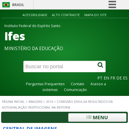
BRASIL
Simplifique!
ACESSIBILIDADE
ALTO CONTRASTE
MAPA DO SITE
Comunica BR
Instituto Federal do Espírito Santo
Ifes
Participe
Acesso à informação
MINISTÉRIO DA EDUCAÇÃO
Legislação
Canais
PT
EN
FR
DE
ES
Perguntas Frequentes
Contato
Acesso a
sistemas
Comunicação
PÁGINA INICIAL
>
IMAGENS
>
2016
>
COMISSÃO DIVULGA RESULTADOS DA
AUTOAVALIAÇÃO INSTITUCIONAL NA REITORIA
MENU
CENTRAL DE IMAGENS