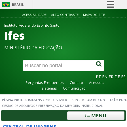
BRASIL
Simplifique!
ACESSIBILIDADE
ALTO CONTRASTE
MAPA DO SITE
Comunica BR
Instituto Federal do Espírito Santo
Ifes
Participe
Acesso à informação
MINISTÉRIO DA EDUCAÇÃO
Legislação
Canais
PT
EN
FR
DE
ES
Perguntas Frequentes
Contato
Acesso a
sistemas
Comunicação
PÁGINA INICIAL
>
IMAGENS
>
2016
>
SERVIDORES PARTICIPAM DE CAPACITAÇÃO PARA
GESTÃO DE ARQUIVOS E PRESERVAÇÃO DA MEMÓRIA INSTITUCIONAL
MENU
CENTRAL DE IMAGENS