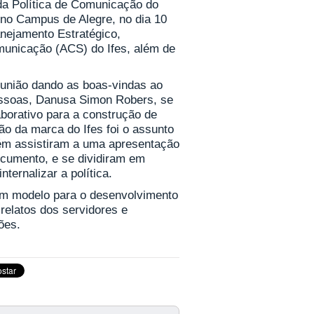
 da Política de Comunicação do
do no Campus de Alegre, no dia 10
anejamento Estratégico,
unicação (ACS) do Ifes, além de
reunião dando as boas-vindas ao
Pessoas, Danusa Simon Robers, se
aborativo para a construção de
tão da marca do Ifes foi o assunto
bém assistiram a uma apresentação
ocumento, e se dividiram em
ternalizar a política.
 um modelo para o desenvolvimento
elatos dos servidores e
ões.