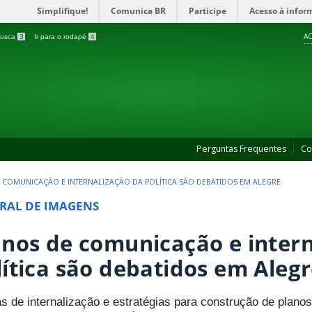
Simplifique!
Comunica BR
Participe
Acesso à infor
AC
 busca
3
Ir para o rodapé
4
Perguntas Frequentes
Co
 COMUNICAÇÃO E INTERNALIZAÇÃO DA POLÍTICA SÃO DEBATIDOS EM ALEGRE
RAL DE IMAGENS
anos de comunicação e intern
lítica são debatidos em Aleg
s de internalização e estratégias para construção de plano