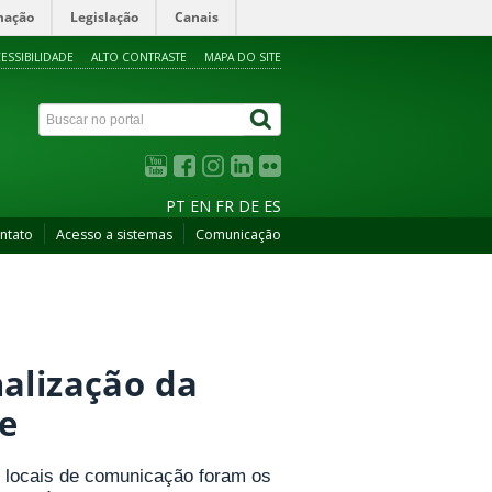
mação
Legislação
Canais
ESSIBILIDADE
ALTO CONTRASTE
MAPA DO SITE
PT
EN
FR
DE
ES
ntato
Acesso a sistemas
Comunicação
alização da
re
s locais de comunicação foram os