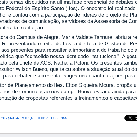
pais temas discutidos na última fase presencial de debates
uto Federal do Espírito Santo (Ifes). O encontro foi realiza
ho, e contou com a participação de líderes de projeto do Pl
enadores de comunicação, servidores da Assessoria de Com
ntes da instituição.
etora do Campus de Alegre, Maria Valdete Tannure, abriu a 
. Representando o reitor do Ifes, a diretora de Gestão de 
u aos presentes para ressaltar a importância do trabalho col
lítica que “consolide nossa identidade institucional”. A ges
ado pela chefe da ACS, Nathália Poloni. Os presentes tam
nsultor Wilson Bueno, que falou sobre a situação atual do d
 para debater e apresentar sugestões quanto a ações para in
etor de Planejamento do Ifes, Elton Siqueira Moura, propôs
lanos de comunicação nos campi. Houve espaço ainda para r
entação de propostas referentes a treinamentos e capacitaç
em: Quarta, 15 de Junho de 2016, 21h00