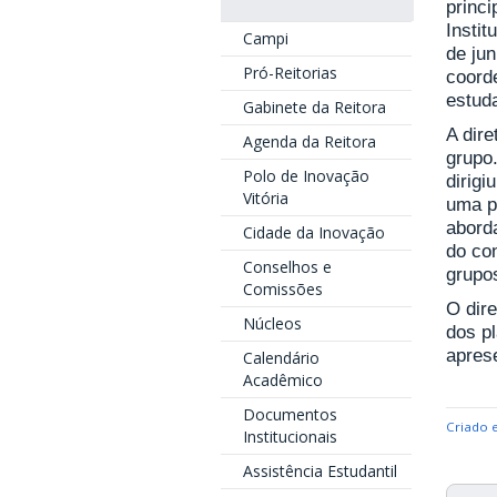
princi
Instit
Campi
de jun
Pró-Reitorias
coord
estuda
Gabinete da Reitora
A dir
Agenda da Reitora
grupo
Polo de Inovação
dirigi
Vitória
uma po
abord
Cidade da Inovação
do co
Conselhos e
grupos
Comissões
O dir
Núcleos
dos p
apres
Calendário
Acadêmico
Documentos
Criado 
Institucionais
Assistência Estudantil