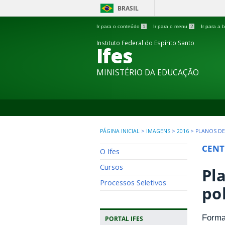
BRASIL
Ir para o conteúdo
1
Ir para o menu
2
Ir para a
Instituto Federal do Espírito Santo
Ifes
MINISTÉRIO DA EDUCAÇÃO
PÁGINA INICIAL
>
IMAGENS
>
2016
>
PLANOS DE
CENT
O Ifes
Cursos
Pl
Processos Seletivos
po
Forma
PORTAL IFES