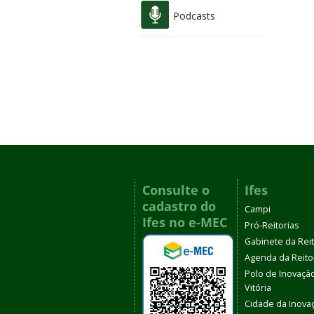
Podcasts
Consulte o
Ifes
cadastro do
Campi
Ifes no e-MEC
Pró-Reitorias
Gabinete da Rei
Agenda da Reito
Polo de Inovaçã
Vitória
Cidade da Inova