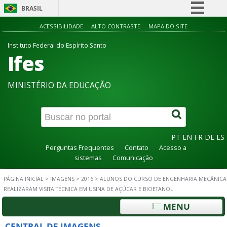
BRASIL
Simplifique!
ACESSIBILIDADE
ALTO CONTRASTE
MAPA DO SITE
Comunica BR
Instituto Federal do Espírito Santo
Ifes
Participe
Acesso à informação
MINISTÉRIO DA EDUCAÇÃO
Legislação
Canais
PT
EN
FR
DE
ES
Perguntas Frequentes
Contato
Acesso a
sistemas
Comunicação
PÁGINA INICIAL
>
IMAGENS
>
2016
>
ALUNOS DO CURSO DE ENGENHARIA MECÂNICA
REALIZARAM VISITA TÉCNICA EM USINA DE AÇÚCAR E BIOETANOL
MENU
CENTRAL DE IMAGENS