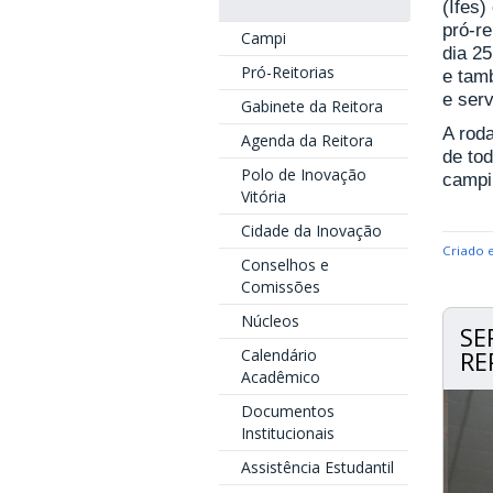
(Ifes)
pró-re
Campi
dia 25
Pró-Reitorias
e tamb
e ser
Gabinete da Reitora
A roda
Agenda da Reitora
de tod
Polo de Inovação
campi
Vitória
Cidade da Inovação
Criado 
Conselhos e
Comissões
Núcleos
SE
Calendário
RE
Acadêmico
Documentos
Institucionais
Assistência Estudantil