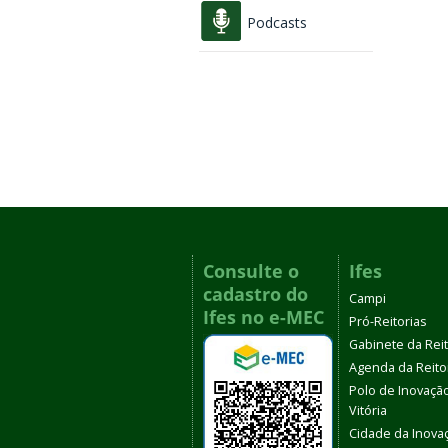
Podcasts
Consulte o
Ifes
cadastro do
Campi
Ifes no e-MEC
Pró-Reitorias
Gabinete da Rei
Agenda da Reito
Polo de Inovaçã
Vitória
Cidade da Inova