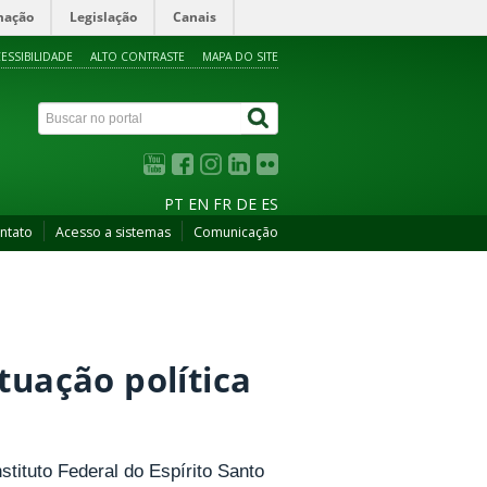
mação
Legislação
Canais
ESSIBILIDADE
ALTO CONTRASTE
MAPA DO SITE
PT
EN
FR
DE
ES
ntato
Acesso a sistemas
Comunicação
tuação política
stituto Federal do Espírito Santo