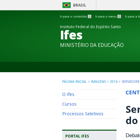
BRASIL
Ir para o conteúdo
1
Ir para o menu
2
Ir para a
Instituto Federal do Espírito Santo
Ifes
MINISTÉRIO DA EDUCAÇÃO
PÁGINA INICIAL
>
IMAGENS
>
2016
>
SERVIDORE
CENT
O Ifes
Cursos
Se
Processos Seletivos
do
Debate
PORTAL IFES