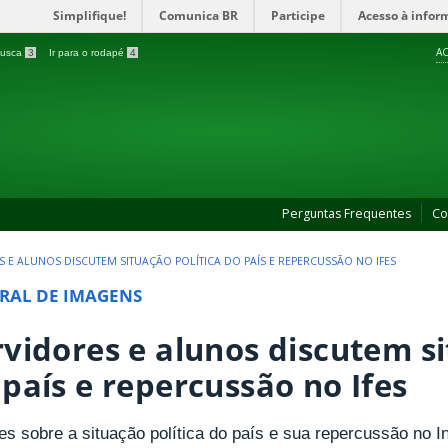
Simplifique!
Comunica BR
Participe
Acesso à infor
AC
 busca
3
Ir para o rodapé
4
Perguntas Frequentes
Co
S E ALUNOS DISCUTEM SITUAÇÃO POLÍTICA DO PAÍS E REPERCUSSÃO NO IFES
RAL DE IMAGENS
rvidores e alunos discutem si
 país e repercussão no Ifes
s sobre a situação política do país e sua repercussão no In