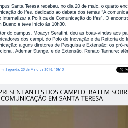
pus Santa Teresa recebeu, no dia 20 de maio, o quarto enco
icação do Ifes, dedicado ao debate dos temas “A comunicaç
internalizar a Política de Comunicação do Ifes”. O encontro
n Bueno e teve início às 10h30.
etor do campus, Moacyr Serafini, deu as boas-vindas aos pa
cadores dos campi, do Polo de Inovação e da Reitoria do Ins
icação; alguns diretores de Pesquisa e Extensão; os pró-r
tucional, Ademar Stange, e de Extensão, Renato Tannure; al
em: Segunda, 23 de Maio de 2016, 15h13
PRESENTANTES DOS CAMPI DEBATEM SOBR
 COMUNICAÇÃO EM SANTA TERESA