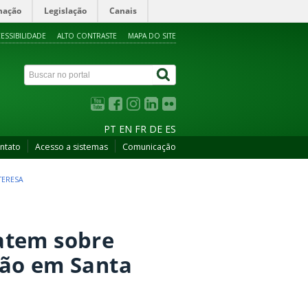
mação
Legislação
Canais
ESSIBILIDADE
ALTO CONTRASTE
MAPA DO SITE
PT
EN
FR
DE
ES
ntato
Acesso a sistemas
Comunicação
TERESA
atem sobre
ção em Santa