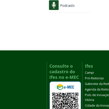
Podcasts
Consulte o
Ifes
cadastro do
Campi
Ifes no e-MEC
Pró-Reitorias
Gabinete da Rei
Agenda da Reito
Polo de Inovaçã
Vitória
Cidade da Inova