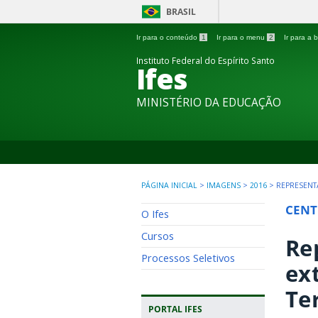
BRASIL
Ir para o conteúdo
1
Ir para o menu
2
Ir para a
Instituto Federal do Espírito Santo
Ifes
MINISTÉRIO DA EDUCAÇÃO
PÁGINA INICIAL
>
IMAGENS
>
2016
>
REPRESENT
CENT
O Ifes
Cursos
Re
Processos Seletivos
ex
Te
PORTAL IFES