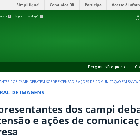
Simplifique!
Comunica BR
Participe
Acesso à infor
AC
 busca
3
Ir para o rodapé
4
Perguntas Frequentes
Co
ANTES DOS CAMPI DEBATEM SOBRE EXTENSÃO E AÇÕES DE COMUNICAÇÃO EM SANTA 
RAL DE IMAGENS
presentantes dos campi deb
tensão e ações de comunica
resa