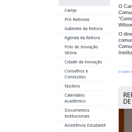
O Cam
Campi
Comun
“Como 
Pró-Reitorias
Wilso
Gabinete da Reitora
O dir
Agenda da Reitora
comuni
Comun
Polo de Inovação
Vitória
Insti
Cidade da Inovação
Conselhos e
Criado 
Comissões
Núcleos
RE
Calendário
DE
Acadêmico
Documentos
Institucionais
Assistência Estudantil