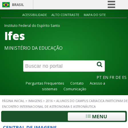
BRASIL
Simplifique!
ACESSIBILIDADE
ALTO CONTRASTE
MAPA DO SITE
Comunica BR
Instituto Federal do Espírito Santo
Ifes
Participe
Acesso à informação
MINISTÉRIO DA EDUCAÇÃO
Legislação
Canais
PT
EN
FR
DE
ES
Perguntas Frequentes
Contato
Acesso a
sistemas
Comunicação
PÁGINA INICIAL
>
IMAGENS
>
2016
>
ALUNOS DO CAMPUS CARIACICA PARTICIPAM DE
ENCONTRO INTERNACIONAL DE ASTRONOMIA E ASTRONÁUTICA
MENU
CENTRAL DE IMAGENS