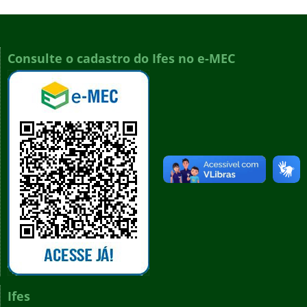
Consulte o cadastro do Ifes no e-MEC
Ifes