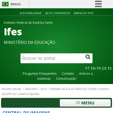
BRASIL
Simplifique!
ACESSIBILIDADE
ALTO CONTRASTE
MAPA DO SITE
Comunica BR
Instituto Federal do Espírito Santo
Ifes
Participe
Acesso à informação
MINISTÉRIO DA EDUCAÇÃO
Legislação
Canais
PT
EN
FR
DE
ES
Perguntas Frequentes
Contato
Acesso a
sistemas
Comunicação
PÁGINA INICIAL
>
IMAGENS
>
2016
>
SEMANA DE AULAS PRÁTICAS SOBRE O AEDES
AEGYPTI NO CAMPUS IBATIBA
MENU
CENTRAL DE IMAGENS