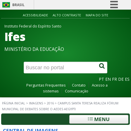
BRASIL
Simplifique!
ACESSIBILIDADE
ALTO CONTRASTE
MAPA DO SITE
Comunica BR
Instituto Federal do Espírito Santo
Ifes
Participe
Acesso à informação
MINISTÉRIO DA EDUCAÇÃO
Legislação
Canais
PT
EN
FR
DE
ES
Perguntas Frequentes
Contato
Acesso a
sistemas
Comunicação
PÁGINA INICIAL
>
IMAGENS
>
2016
>
CAMPUS SANTA TERESA REALIZA FÓRUM
MUNICIPAL DE DEBATES SOBRE O AEDES AEGYPTI
MENU
CENTRAL DE IMAGENS