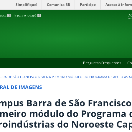
Simplifique!
Comunica BR
Participe
Acesso à infor
AC
 busca
3
Ir para o rodapé
4
Perguntas Frequentes
Co
RRA DE SÃO FRANCISCO REALIZA PRIMEIRO MÓDULO DO PROGRAMA DE APOIO ÀS A
RAL DE IMAGENS
mpus Barra de São Francisco 
imeiro módulo do Programa 
roindústrias do Noroeste Ca