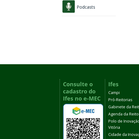
Podcasts
Consulte o
Ifes
cadastro do
Campi
Ifes no e-MEC
Pró-Reitorias
Gabinete da Rei
Agenda da Reito
Polo de Inovaçã
Vitória
Cidade da Inova