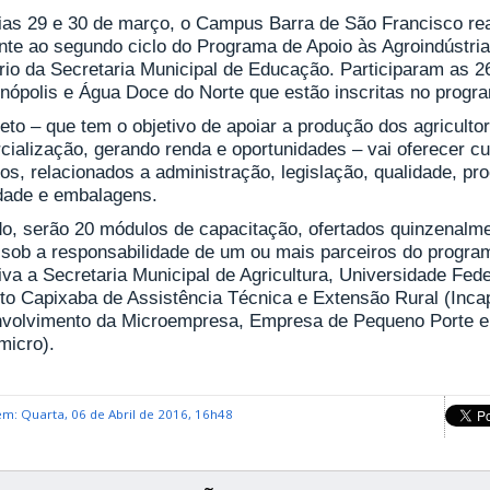
ias 29 e 30 de março, o Campus Barra de São Francisco rea
ente ao segundo ciclo do Programa de Apoio às Agroindústri
ório da Secretaria Municipal de Educação. Participaram as 2
nópolis e Água Doce do Norte que estão inscritas no progr
eto – que tem o objetivo de apoiar a produção dos agricultor
cialização, gerando renda e oportunidades – vai oferecer c
os, relacionados a administração, legislação, qualidade, p
idade e embalagens.
do, serão 20 módulos de capacitação, ofertados quinzenal
á sob a responsabilidade de um ou mais parceiros do program
tiva a Secretaria Municipal de Agricultura, Universidade Fede
uto Capixaba de Assistência Técnica e Extensão Rural (Incap
volvimento da Microempresa, Empresa de Pequeno Porte e 
micro).
em: Quarta, 06 de Abril de 2016, 16h48