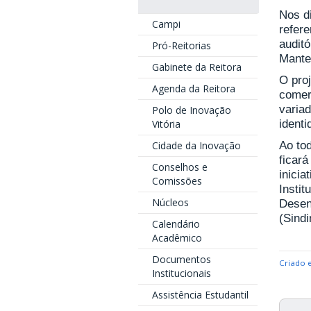
Nos d
Campi
refer
audit
Pró-Reitorias
Mante
Gabinete da Reitora
O proj
Agenda da Reitora
comer
variad
Polo de Inovação
Vitória
ident
Cidade da Inovação
Ao to
ficar
Conselhos e
inicia
Comissões
Instit
Núcleos
Desen
(Sindi
Calendário
Acadêmico
Documentos
Criado 
Institucionais
Assistência Estudantil