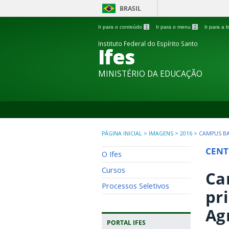
BRASIL
Ir para o conteúdo
1
Ir para o menu
2
Ir para a
Instituto Federal do Espírito Santo
Ifes
MINISTÉRIO DA EDUCAÇÃO
PÁGINA INICIAL
>
IMAGENS
>
2016
>
CAMPUS BA
CENT
O Ifes
Cursos
Ca
Processos Seletivos
pr
Ag
PORTAL IFES