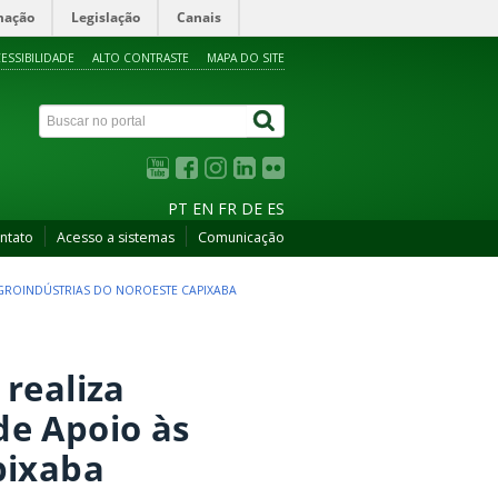
mação
Legislação
Canais
ESSIBILIDADE
ALTO CONTRASTE
MAPA DO SITE
PT
EN
FR
DE
ES
ntato
Acesso a sistemas
Comunicação
GROINDÚSTRIAS DO NOROESTE CAPIXABA
realiza
de Apoio às
pixaba