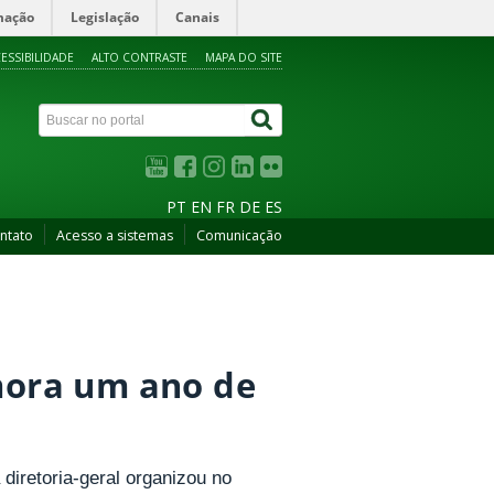
mação
Legislação
Canais
ESSIBILIDADE
ALTO CONTRASTE
MAPA DO SITE
PT
EN
FR
DE
ES
ntato
Acesso a sistemas
Comunicação
ora um ano de
diretoria-geral organizou no