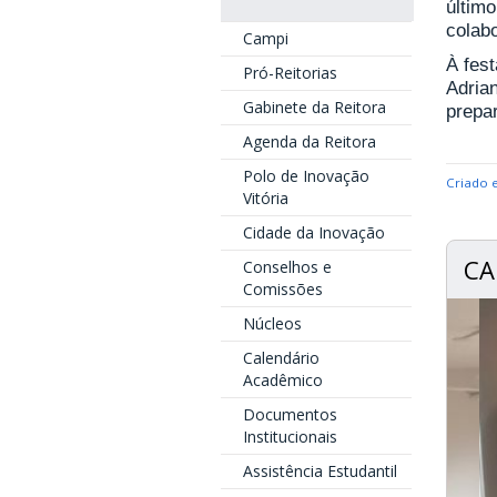
últim
colab
Campi
À fest
Pró-Reitorias
Adria
Gabinete da Reitora
prepa
Agenda da Reitora
Polo de Inovação
Criado 
Vitória
Cidade da Inovação
CA
Conselhos e
Comissões
Núcleos
Calendário
Acadêmico
Documentos
Institucionais
Assistência Estudantil