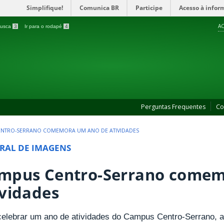
Simplifique!
Comunica BR
Participe
Acesso à infor
AC
 busca
3
Ir para o rodapé
4
Perguntas Frequentes
Co
ENTRO-SERRANO COMEMORA UM ANO DE ATIVIDADES
RAL DE IMAGENS
mpus Centro-Serrano comem
ividades
celebrar um ano de atividades do Campus Centro-Serrano, a 