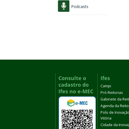
Podcasts
Consulte o
Ifes
cadastro do
Campi
Ifes no e-MEC
Pró-Reitorias
Gabinete da Rei
Agenda da Reito
Polo de Inovaçã
Vitória
Cidade da Inova