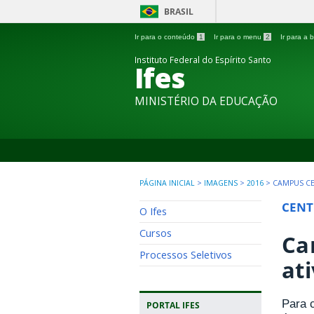
BRASIL
Ir para o conteúdo
1
Ir para o menu
2
Ir para a
Instituto Federal do Espírito Santo
Ifes
MINISTÉRIO DA EDUCAÇÃO
PÁGINA INICIAL
>
IMAGENS
>
2016
>
CAMPUS C
CENT
O Ifes
Cursos
Ca
Processos Seletivos
at
Para 
PORTAL IFES