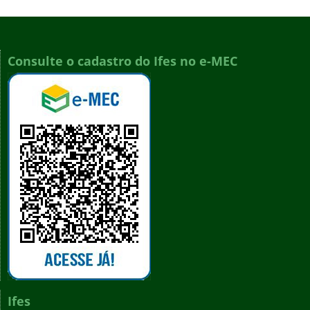
Consulte o cadastro do Ifes no e-MEC
Ifes