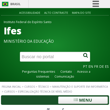
BRASIL
Simplifique!
ACESSIBILIDADE
ALTO CONTRASTE
MAPA DO SITE
Comunica BR
Instituto Federal do Espírito Santo
Ifes
Participe
Acesso à informação
MINISTÉRIO DA EDUCAÇÃO
Legislação
Canais
PT
EN
FR
DE
ES
Perguntas Frequentes
Contato
Acesso a
sistemas
Comunicação
PÁGINA INICIAL
>
CURSOS
>
TÉCNICO
>
MANUTENÇÃO E SUPORTE EM INFORMÁTICA
>
CURSOS
>
ESPECIALIZAÇÃO TÉCNICA DE NÍVEL MÉDIO
MENU