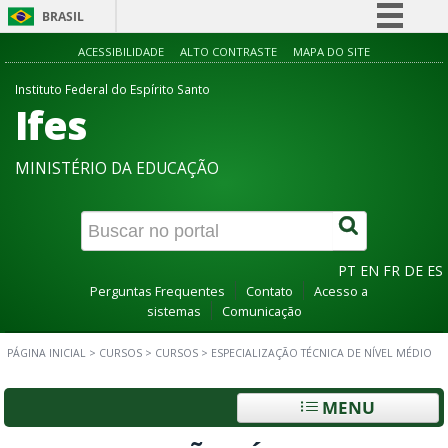
BRASIL
Simplifique!
ACESSIBILIDADE
ALTO CONTRASTE
MAPA DO SITE
Comunica BR
Instituto Federal do Espírito Santo
Ifes
Participe
Acesso à informação
MINISTÉRIO DA EDUCAÇÃO
Legislação
Canais
PT
EN
FR
DE
ES
Perguntas Frequentes
Contato
Acesso a
sistemas
Comunicação
PÁGINA INICIAL
>
CURSOS
>
CURSOS
>
ESPECIALIZAÇÃO TÉCNICA DE NÍVEL MÉDIO
MENU