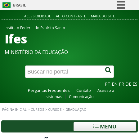
BRASIL
Simplifique!
ACESSIBILIDADE
ALTO CONTRASTE
MAPA DO SITE
Comunica BR
Instituto Federal do Espírito Santo
Ifes
Participe
Acesso à informação
MINISTÉRIO DA EDUCAÇÃO
Legislação
Canais
PT
EN
FR
DE
ES
Perguntas Frequentes
Contato
Acesso a
sistemas
Comunicação
PÁGINA INICIAL
>
CURSOS
>
CURSOS
>
GRADUAÇÃO
MENU