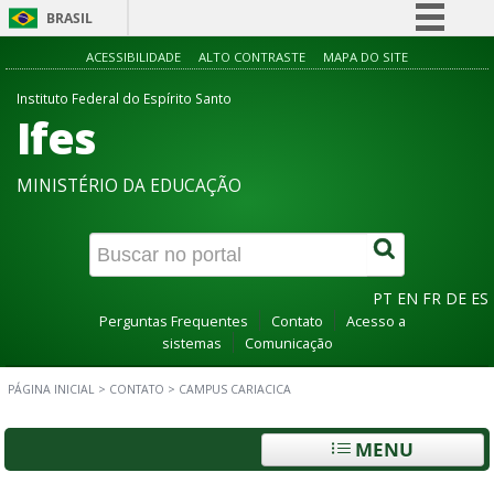
BRASIL
Simplifique!
ACESSIBILIDADE
ALTO CONTRASTE
MAPA DO SITE
Comunica BR
Instituto Federal do Espírito Santo
Ifes
Participe
Acesso à informação
MINISTÉRIO DA EDUCAÇÃO
Legislação
Canais
PT
EN
FR
DE
ES
Perguntas Frequentes
Contato
Acesso a
sistemas
Comunicação
PÁGINA INICIAL
>
CONTATO
>
CAMPUS CARIACICA
MENU