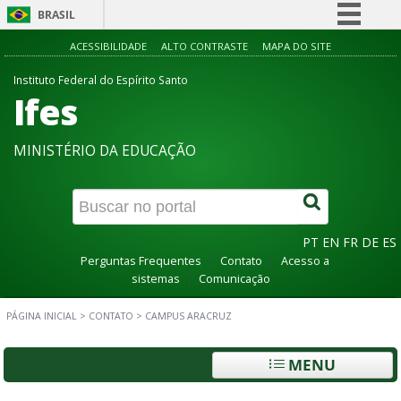
BRASIL
Simplifique!
ACESSIBILIDADE
ALTO CONTRASTE
MAPA DO SITE
Comunica BR
Instituto Federal do Espírito Santo
Ifes
Participe
Acesso à informação
MINISTÉRIO DA EDUCAÇÃO
Legislação
Canais
PT
EN
FR
DE
ES
Perguntas Frequentes
Contato
Acesso a
sistemas
Comunicação
PÁGINA INICIAL
>
CONTATO
>
CAMPUS ARACRUZ
MENU