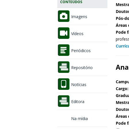
CONTEÚDOS
Mestr
Douto
Imagens
Pós-d
Áreas 
Pode f
Vídeos
profes
Curríc
Periódicos
Ana
Repositório
Campu
Notícias
Cargo:
Gradu
Editora
Mestr
Douto
Áreas 
Na mídia
Pode f