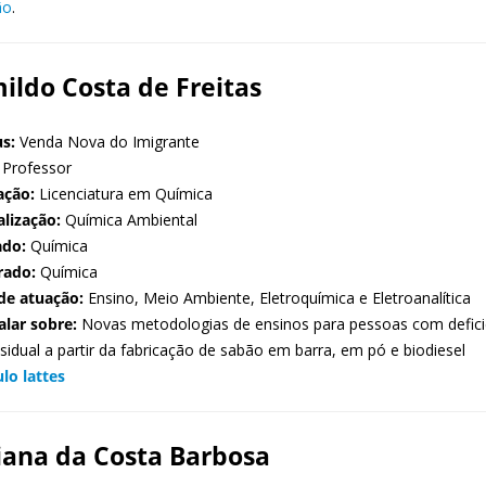
ão
.
ildo Costa de Freitas
s:
Venda Nova do Imigrante
Professor
ação:
Licenciatura em Química
alização:
Química Ambiental
ado:
Química
rado:
Química
de atuação:
Ensino, Meio Ambiente, Eletroquímica e Eletroanalítica
alar sobre:
Novas metodologias de ensinos para pessoas com deficiên
sidual a partir da fabricação de sabão em barra, em pó e biodiesel
ulo lattes
iana da Costa Barbosa