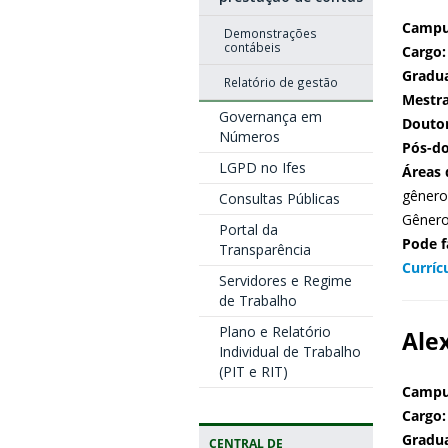
Campu
Demonstrações
contábeis
Cargo:
Gradu
Relatório de gestão
Mestr
Governança em
Douto
Números
Pós-d
LGPD no Ifes
Áreas 
gênero
Consultas Públicas
Gênero
Portal da
Pode f
Transparência
Curríc
Servidores e Regime
de Trabalho
Plano e Relatório
Ale
Individual de Trabalho
(PIT e RIT)
Campu
Cargo:
Gradu
CENTRAL DE