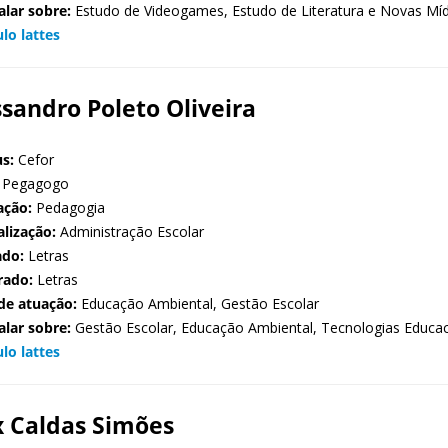
alar sobre:
Estudo de Videogames, Estudo de Literatura e Novas Míd
ulo lattes
ssandro Poleto Oliveira
s:
Cefor
Pegagogo
ação:
Pedagogia
alização:
Administração Escolar
ado:
Letras
rado:
Letras
de atuação:
Educação Ambiental, Gestão Escolar
alar sobre:
Gestão Escolar, Educação Ambiental, Tecnologias Educac
ulo lattes
x Caldas Simões