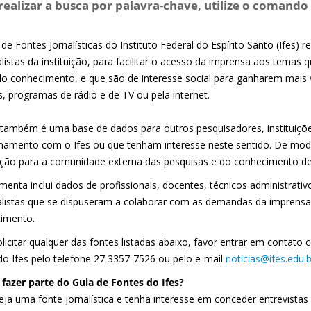
realizar a busca por palavra-chave, utilize o comando 
de Fontes Jornalísticas do Instituto Federal do Espírito Santo (Ifes) 
listas da instituição, para facilitar o acesso da imprensa aos temas
do conhecimento, e que são de interesse social para ganharem mais vi
s, programas de rádio e de TV ou pela internet.
 também é uma base de dados para outros pesquisadores, instituiç
onamento com o Ifes ou que tenham interesse neste sentido. De mod
ação para a comunidade externa das pesquisas e do conhecimento des
menta inclui dados de profissionais, docentes, técnicos administrati
alistas que se dispuseram a colaborar com as demandas da imprensa
imento.
olicitar qualquer das fontes listadas abaixo, favor entrar em contat
 do Ifes pelo telefone 27 3357-7526 ou pelo e-mail
noticias@ifes.edu.b
 fazer parte do Guia de Fontes do Ifes?
eja uma fonte jornalística e tenha interesse em conceder entrevista