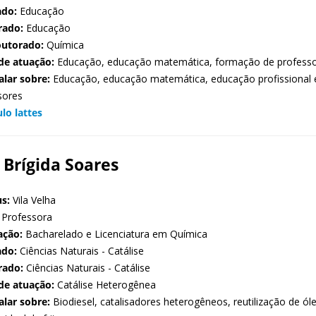
ado:
Educação
rado:
Educação
outorado:
Química
de atuação:
Educação, educação matemática, formação de profess
alar sobre:
Educação, educação matemática, educação profissional 
sores
ulo lattes
 Brígida Soares
s:
Vila Velha
Professora
ação:
Bacharelado e Licenciatura em Química
ado:
Ciências Naturais - Catálise
rado:
Ciências Naturais - Catálise
de atuação:
Catálise Heterogênea
alar sobre:
Biodiesel, catalisadores heterogêneos, reutilização de óleo