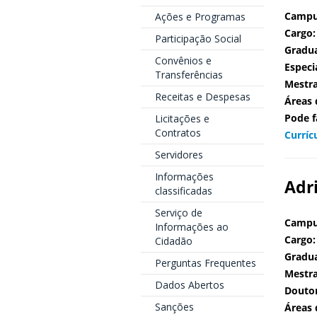
Campu
Ações e Programas
Cargo:
Participação Social
Gradu
Convênios e
Especi
Transferências
Mestr
Receitas e Despesas
Áreas 
Pode f
Licitações e
Contratos
Curríc
Servidores
Informações
Adr
classificadas
Serviço de
Campu
Informações ao
Cargo:
Cidadão
Gradu
Perguntas Frequentes
Mestr
Dados Abertos
Douto
Sanções
Áreas 