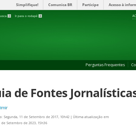
Simplifique!
Comunica BR
Participe
Acesso à infor
AC
 busca
3
Ir para o rodapé
4
Perguntas Frequentes
Co
ia de Fontes Jornalística
imir
o: Segunda, 11 de Setembro de 2017, 10h42
|
Última atualização em
9 de Setembro de 2023, 15h36