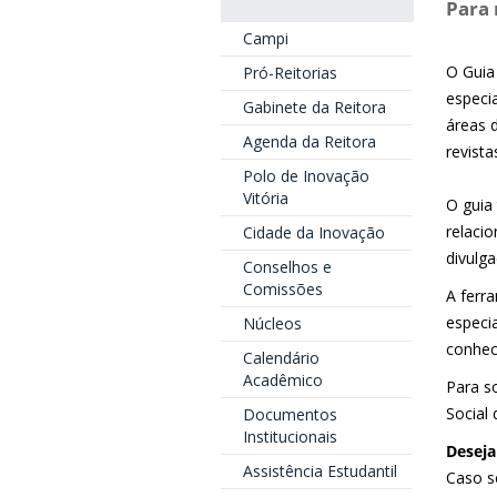
Para 
Campi
O Guia 
Pró-Reitorias
especia
Gabinete da Reitora
áreas 
Agenda da Reitora
revista
Polo de Inovação
Vitória
O guia
relaci
Cidade da Inovação
divulg
Conselhos e
Comissões
A ferra
especi
Núcleos
conhec
Calendário
Acadêmico
Para s
Social
Documentos
Institucionais
Deseja
Assistência Estudantil
Caso s