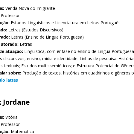
s:
Venda Nova do Imigrante
Professor
ação:
Estudos Linguísticos e Licenciatura em Letras Português
ado:
Letras (Estudos Discursivos)
rado:
Letras (Ensino de Língua Portuguesa)
outorado:
Letras
de atuação:
Línguística, com ênfase no ensino de Língua Portugues
s discursivos, ensino, mídia e identidade. Linhas de pesquisa: Histór
s textuais; Estudos multissemióticos; e Estrutura Potencial do Gêne
alar sobre:
Produção de textos, histórias em quadrinhos e gêneros 
ulo lattes
x Jordane
s:
Vitória
Professor
ação:
Matemática