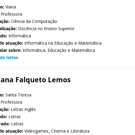
s:
Viana
Professora
ação:
Ciência da Computação
alização:
Docência no Ensino Superior
ado:
Informática
de atuação:
Informática na Educação e Matemática
alar sobre:
Informática, Educação e Matemática
ulo lattes
iana Falqueto Lemos
s:
Santa Teresa
Professora
ação:
Letras Inglês
ado:
Letras
rado:
Letras
de atuação:
Videogames, Cinema e Literatura