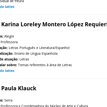
sidual de fritura
ulo lattes
 Karina Loreley Montero López Requier
s:
Alegre
Professora
ação:
Letras Português e Literatura/Espanhol
alização:
Ensino de Língua Espanhola
de atuação:
Letras
alar sobre:
Temas referentes à área de Letras
ulo lattes
 Paula Klauck
s:
Serra
Professora e Coordenadora do Núcleo de Arte e Cultura