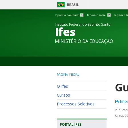
BRASIL
Ir para o conteúdo
1
Ir para o menu
2
Ir para a
Instituto Federal do Espírito Santo
Ifes
MINISTÉRIO DA EDUCAÇÃO
PÁGINA INICIAL
Gu
O Ifes
Cursos
Impr
Processos Seletivos
Publicad
Sexta, 2
PORTAL IFES