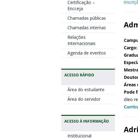
inscriç
Certificação –
Encceja
Chamadas públicas
Adm
Chamadas internas
Relações
Campu
Internacionais
Cargo:
Agenda de eventos
Gradu
Especi
Mestr
ACESSO RÁPIDO
Douto
Áreas 
Área do estudante
Pode f
Área do servidor
óleo re
Curríc
ACESSO À INFORMAÇÃO
Adr
Institucional