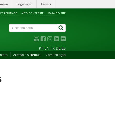
mação
Legislação
Canais
ESSIBILIDADE
ALTO CONTRASTE
MAPA DO SITE
PT
EN
FR
DE
ES
ntato
Acesso a sistemas
Comunicação
s