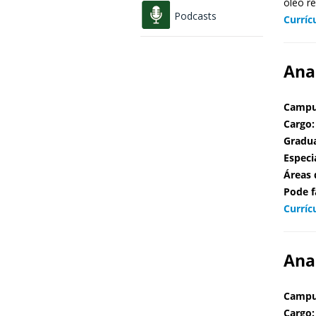
óleo re
Podcasts
Curríc
Ana
Campu
Cargo:
Gradu
Especi
Áreas 
Pode f
Curríc
Ana
Campu
Cargo: