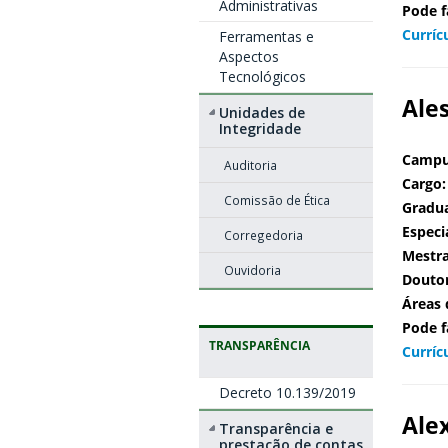
Administrativas
Pode f
Curríc
Ferramentas e
Aspectos
Tecnológicos
Ale
Unidades de
Integridade
Campu
Auditoria
Cargo:
Comissão de Ética
Gradu
Especi
Corregedoria
Mestr
Ouvidoria
Douto
Áreas 
Pode f
TRANSPARÊNCIA
Curríc
Decreto 10.139/2019
Ale
Transparência e
prestação de contas