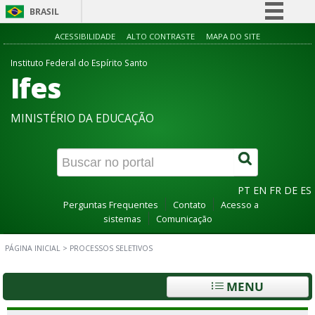
BRASIL
Simplifique!
ACESSIBILIDADE
ALTO CONTRASTE
MAPA DO SITE
Comunica BR
Instituto Federal do Espírito Santo
Ifes
Participe
Acesso à informação
MINISTÉRIO DA EDUCAÇÃO
Legislação
Canais
PT
EN
FR
DE
ES
Perguntas Frequentes
Contato
Acesso a
sistemas
Comunicação
PÁGINA INICIAL
>
PROCESSOS SELETIVOS
MENU