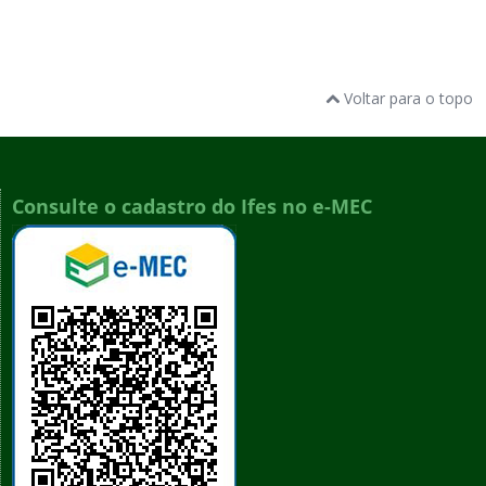
Voltar para o topo
Consulte o cadastro do Ifes no e-MEC