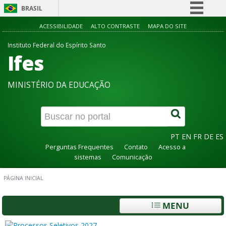
BRASIL
Simplifique!
ACESSIBILIDADE
ALTO CONTRASTE
MAPA DO SITE
Comunica BR
Instituto Federal do Espírito Santo
Ifes
Participe
Acesso à informação
MINISTÉRIO DA EDUCAÇÃO
Legislação
Canais
PT
EN
FR
DE
ES
Perguntas Frequentes
Contato
Acesso a
sistemas
Comunicação
PÁGINA INICIAL
MENU