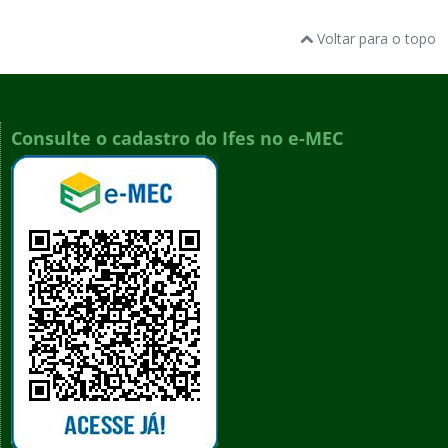
Voltar para o topo
Consulte o cadastro do Ifes no e-MEC