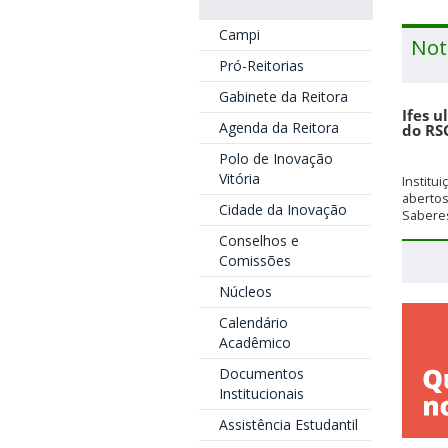
Campi
Not
Pró-Reitorias
Gabinete da Reitora
Ifes u
Agenda da Reitora
do RS
Polo de Inovação
Vitória
Institu
aberto
Cidade da Inovação
Saberes
Conselhos e
Comissões
Núcleos
Calendário
Acadêmico
Documentos
Institucionais
Assistência Estudantil