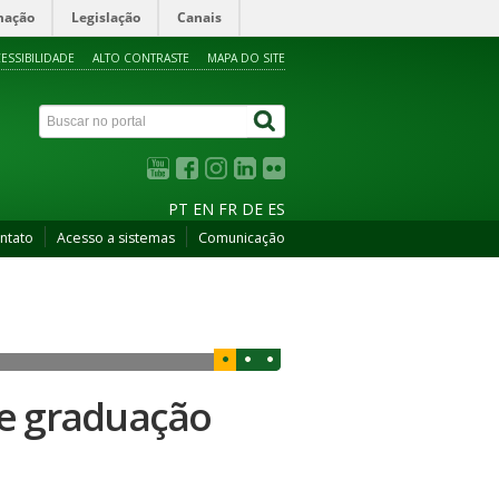
mação
Legislação
Canais
ESSIBILIDADE
ALTO CONTRASTE
MAPA DO SITE
PT
EN
FR
DE
ES
ntato
Acesso a sistemas
Comunicação
de graduação