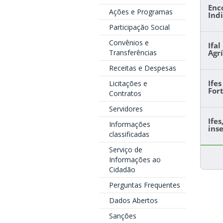
Enc
Ações e Programas
Ind
Participação Social
Convênios e
Ifa
Transferências
Agr
Receitas e Despesas
Ife
Licitações e
For
Contratos
Servidores
Ife
Informações
ins
classificadas
Serviço de
Informações ao
Cidadão
Perguntas Frequentes
Dados Abertos
Sanções