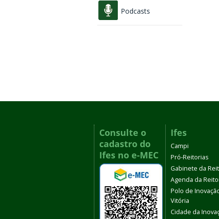
Podcasts
Consulte o
Ifes
cadastro do
Campi
Ifes no e-MEC
Pró-Reitorias
Gabinete da Rei
Agenda da Reito
Polo de Inovaçã
Vitória
Cidade da Inova