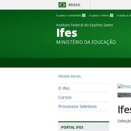
BRASIL
Ir para o conteúdo
1
Ir para o menu
2
Ir para a
Instituto Federal do Espírito Santo
Ifes
MINISTÉRIO DA EDUCAÇÃO
PÁGINA INICIAL
O Ifes
Cursos
If
Processos Seletivos
Seleção
PORTAL IFES