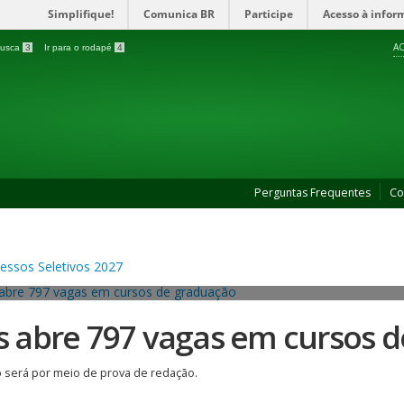
Simplifique!
Comunica BR
Participe
Acesso à infor
AC
 busca
3
Ir para o rodapé
4
Perguntas Frequentes
Co
es abre 797 vagas em cursos 
 será por meio de prova de redação.