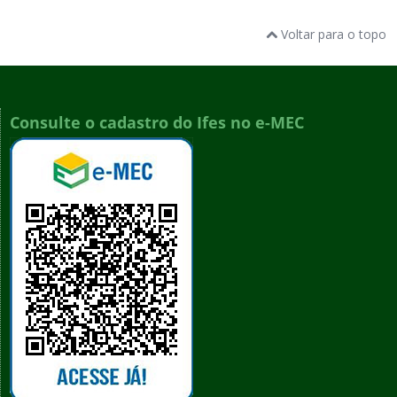
Voltar para o topo
Consulte o cadastro do Ifes no e-MEC