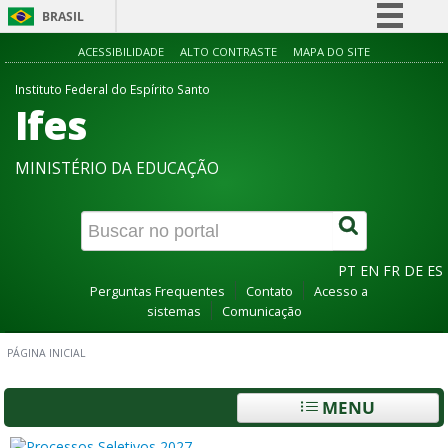
BRASIL
Simplifique!
ACESSIBILIDADE
ALTO CONTRASTE
MAPA DO SITE
Comunica BR
Instituto Federal do Espírito Santo
Ifes
Participe
Acesso à informação
MINISTÉRIO DA EDUCAÇÃO
Legislação
Canais
PT
EN
FR
DE
ES
Perguntas Frequentes
Contato
Acesso a
sistemas
Comunicação
PÁGINA INICIAL
MENU