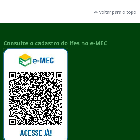
Voltar para o topo
Consulte o cadastro do Ifes no e-MEC