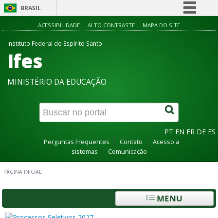
BRASIL
Simplifique!
ACESSIBILIDADE
ALTO CONTRASTE
MAPA DO SITE
Comunica BR
Instituto Federal do Espírito Santo
Ifes
Participe
Acesso à informação
MINISTÉRIO DA EDUCAÇÃO
Legislação
Canais
PT
EN
FR
DE
ES
Perguntas Frequentes
Contato
Acesso a
sistemas
Comunicação
PÁGINA INICIAL
MENU