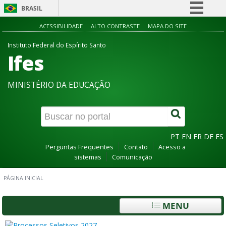
BRASIL
Simplifique!
ACESSIBILIDADE
ALTO CONTRASTE
MAPA DO SITE
Comunica BR
Instituto Federal do Espírito Santo
Ifes
Participe
Acesso à informação
MINISTÉRIO DA EDUCAÇÃO
Legislação
Canais
PT
EN
FR
DE
ES
Perguntas Frequentes
Contato
Acesso a
sistemas
Comunicação
PÁGINA INICIAL
MENU