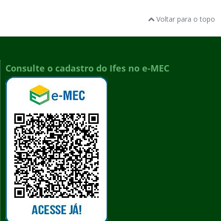
Voltar para o topo
Consulte o cadastro do Ifes no e-MEC