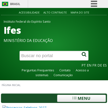
BRASIL
Simplifique!
ACESSIBILIDADE
ALTO CONTRASTE
MAPA DO SITE
Comunica BR
Instituto Federal do Espírito Santo
Ifes
Participe
Acesso à informação
MINISTÉRIO DA EDUCAÇÃO
Legislação
Canais
PT
EN
FR
DE
ES
Perguntas Frequentes
Contato
Acesso a
sistemas
Comunicação
PÁGINA INICIAL
MENU