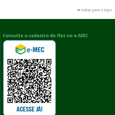
Voltar para o topo
Consulte o cadastro do Ifes no e-MEC