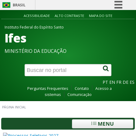
BRASIL
Simplifique!
ACESSIBILIDADE
ALTO CONTRASTE
MAPA DO SITE
Comunica BR
Instituto Federal do Espírito Santo
Ifes
Participe
Acesso à informação
MINISTÉRIO DA EDUCAÇÃO
Legislação
Canais
PT
EN
FR
DE
ES
Perguntas Frequentes
Contato
Acesso a
sistemas
Comunicação
PÁGINA INICIAL
MENU