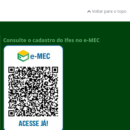
Voltar para o topo
Consulte o cadastro do Ifes no e-MEC