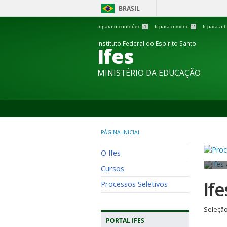
BRASIL
Ir para o conteúdo
1
Ir para o menu
2
Ir para a
Instituto Federal do Espírito Santo
Ifes
MINISTÉRIO DA EDUCAÇÃO
PÁGINA INICIAL
O Ifes
Cursos
If
Processos Seletivos
Seleção
PORTAL IFES