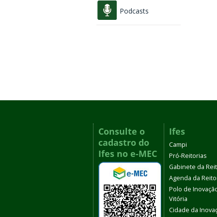
Podcasts
Consulte o
Ifes
cadastro do
Campi
Ifes no e-MEC
Pró-Reitorias
Gabinete da Rei
Agenda da Reito
Polo de Inovaçã
Vitória
Cidade da Inova