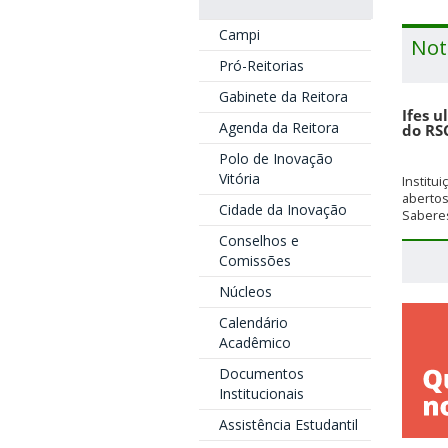
Campi
Not
Pró-Reitorias
Gabinete da Reitora
Ifes u
Agenda da Reitora
do RS
Polo de Inovação
Vitória
Institu
aberto
Cidade da Inovação
Saberes
Conselhos e
Comissões
Núcleos
Calendário
Acadêmico
Documentos
Institucionais
Assistência Estudantil