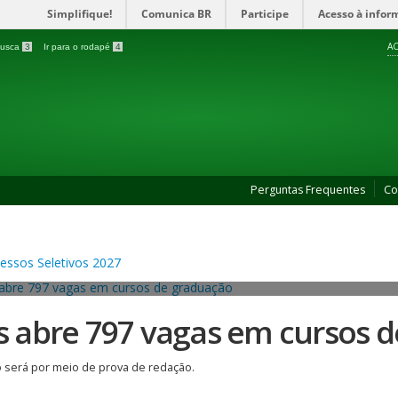
Simplifique!
Comunica BR
Participe
Acesso à infor
AC
 busca
3
Ir para o rodapé
4
Perguntas Frequentes
Co
es abre 797 vagas em cursos 
 será por meio de prova de redação.