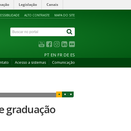
mação
Legislação
Canais
ESSIBILIDADE
ALTO CONTRASTE
MAPA DO SITE
PT
EN
FR
DE
ES
ntato
Acesso a sistemas
Comunicação
de graduação