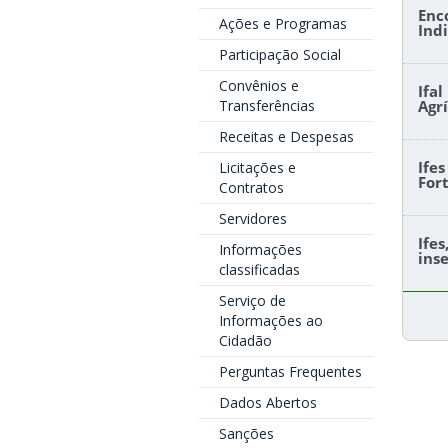
Enc
Ações e Programas
Ind
Participação Social
Convênios e
Ifa
Transferências
Agr
Receitas e Despesas
Ife
Licitações e
For
Contratos
Servidores
Ife
Informações
ins
classificadas
Serviço de
Informações ao
Cidadão
Perguntas Frequentes
Dados Abertos
Sanções